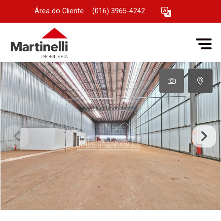
Área do Cliente
|
(016) 3965-4242