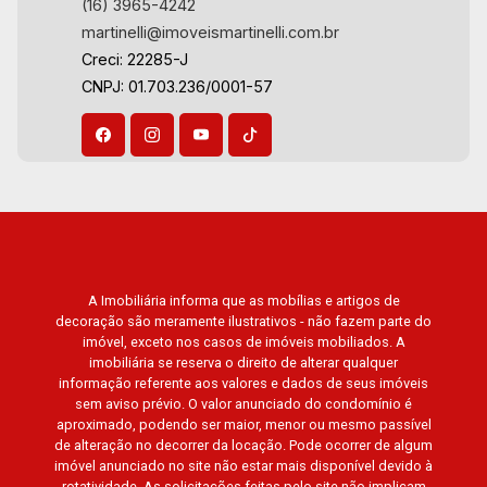
(16) 3965-4242
Flórida, Jardim Centenário, Recreio das Acácias,
martinelli@imoveismartinelli.com.br
Jardim Ana Maria, San Marco, Vila Romana,
Creci: 22285-J
Bosque dos Juritis, Jardim dos Guaporés e
CNPJ: 01.703.236/0001-57
Bella Città Residencial e Industrial. Avenida
João Fiúsa, 1051 - Alto da Boa Vista | Ribeirão
Preto.
A Imobiliária informa que as mobílias e artigos de
decoração são meramente ilustrativos - não fazem parte do
imóvel, exceto nos casos de imóveis mobiliados. A
imobiliária se reserva o direito de alterar qualquer
informação referente aos valores e dados de seus imóveis
sem aviso prévio. O valor anunciado do condomínio é
aproximado, podendo ser maior, menor ou mesmo passível
de alteração no decorrer da locação. Pode ocorrer de algum
imóvel anunciado no site não estar mais disponível devido à
rotatividade. As solicitações feitas pelo site não implicam