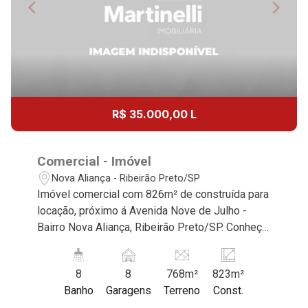
R$ 35.000,00 L
Comercial - Imóvel
Nova Aliança - Ribeirão Preto/SP
Imóvel comercial com 826m² de construída para
locação, próximo á Avenida Nove de Julho -
Bairro Nova Aliança, Ribeirão Preto/SP. Conheça
as características deste imóvel que a Martinelli
Imobiliária selecionou para você: - 826m² de
8
8
768m²
823m²
construída - 28 Salas com ar-condicionado -
Banho
Garagens
Terreno
Const.
recepção com ar-condicionado - 8 WC - Cozinha