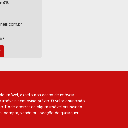
San Marco, Vila Romana, Bosque dos
5-310
Juritis, Jardim dos Guaporés e Bella
Città Residencial e Industrial. Avenida
João Fiúsa, 1051 - Alto da Boa Vista |
nelli.com.br
Ribeirão Preto
-57
 do imóvel, exceto nos casos de imóveis
us imóveis sem aviso prévio. O valor anunciado
ão. Pode ocorrer de algum imóvel anunciado
rva, compra, venda ou locação de quaisquer