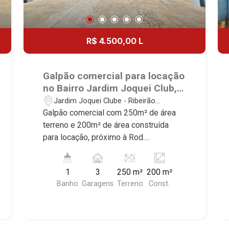
R$ 4.500,00 L
Galpão comercial para locação
no Bairro Jardim Joquei Club,
próximo à Rod. Anhanguera -
Jardim Joquei Clube - Ribeirão
Ribeirão Preto/SP.
Preto/SP
Galpão comercial com 250m² de área
terreno e 200m² de área construída
para locação, próximo à Rod.
Anhanguera - Bairro Jardim Joquei Club,
Ribeirão Preto/SP. Conheça as
1
3
250 m²
200 m²
características deste imóvel que a
Banho
Garagens
Terreno
Const.
Martinelli Imobiliária selecionou para
você: - 250m² de área terreno e 200m²
de área construída - W.C. adaptado -
Cozinha - Pé direito alto 6m² -