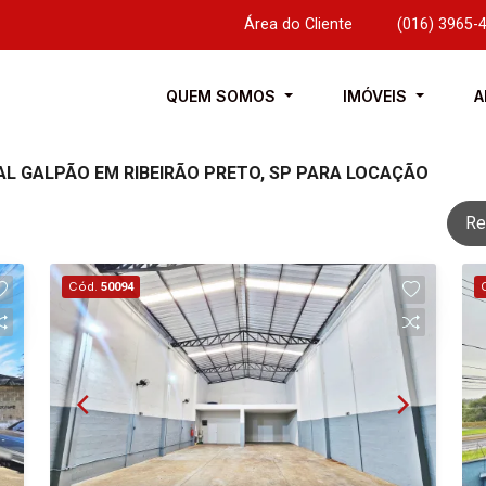
Área do Cliente
|
(016) 3965-
QUEM SOMOS
IMÓVEIS
A
AL GALPÃO EM RIBEIRÃO PRETO, SP PARA LOCAÇÃO
Re
Cód.
50094