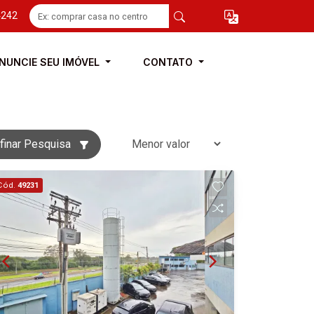
4242
NUNCIE SEU IMÓVEL
CONTATO
finar Pesquisa
Cód.
49231