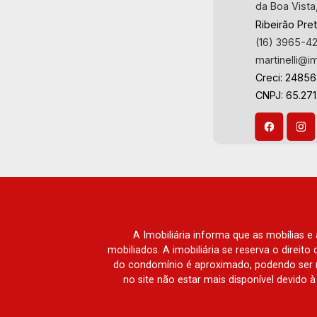
da Boa Vista
Ribeirão Pre
(16) 3965-4
martinelli@i
Creci: 2485
CNPJ: 65.271
A Imobiliária informa que as mobílias 
mobiliados. A imobiliária se reserva o direit
do condomínio é aproximado, podendo ser m
no site não estar mais disponível devido 