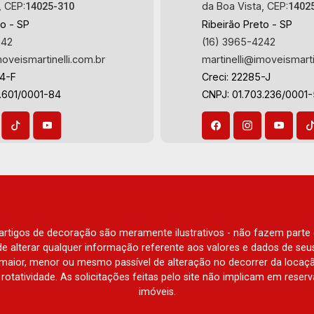
, CEP:
da Boa Vista, CEP:
14025-310
1402
to - SP
Ribeirão Preto - SP
242
(16) 3965-4242
moveismartinelli.com.br
martinelli@imoveismarti
64-F
Creci: 22285-J
.601/0001-84
CNPJ: 01.703.236/0001
e artigos de decoração são meramente ilustrativos - não fazem parte
o de alterar qualquer informação referente aos valores e dados de se
aior, menor ou mesmo passível de alteração no decorrer da locaç
à rotatividade. As solicitações feitas pelo site não implicam em rese
imóveis.