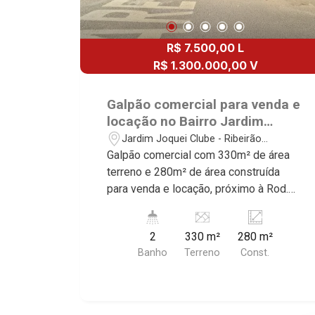
R$ 7.500,00 L
R$ 1.300.000,00 V
Galpão comercial para venda e
locação no Bairro Jardim
Jóquei Clube, próximo á Rod.
Jardim Joquei Clube - Ribeirão
Anhanguera - Ribeirão
Preto/SP
Galpão comercial com 330m² de área
Preto/SP.
terreno e 280m² de área construída
para venda e locação, próximo à Rod.
Anhanguera - Bairro Jardim Jóquei
Clube, Ribeirão Preto/SP. Conheça as
2
330 m²
280 m²
características deste imóvel que a
Banho
Terreno
Const.
Martinelli Imobiliária selecionou para
você: - 330m² de área terreno e 280m²
de área construída - W.C, masculino e
feminino - Escritório - Cozinha - Área