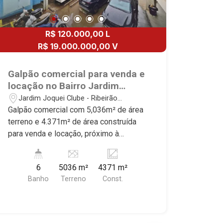
R$ 120.000,00 L
R$ 19.000.000,00 V
Galpão comercial para venda e
locação no Bairro Jardim
Jóquei Clube, próximo à Rod,
Jardim Joquei Clube - Ribeirão
Anhanguera - Ribeirão
Preto/SP
Galpão comercial com 5,036m² de área
Preto/SP.
terreno e 4.371m² de área construída
para venda e locação, próximo à
Rodovia Anhanguera - Bairro Jardim
Jóquei Clube, Ribeirão Preto/SP.
6
5036 m²
4371 m²
Conheça as características deste
Banho
Terreno
Const.
imóvel que a Martinelli Imobiliária
selecionou para você: - 5.036m² de
área terreno e 4.371m² de área
construída - Salão 2.723m² - Escritório