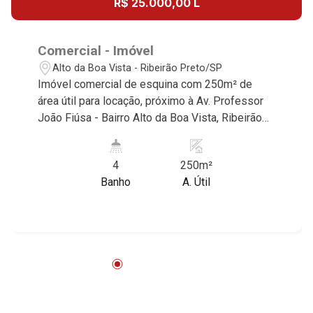
R$ 25.000,00 L
Comercial - Imóvel
Alto da Boa Vista - Ribeirão Preto/SP
Imóvel comercial de esquina com 250m² de
área útil para locação, próximo à Av. Professor
João Fiúsa - Bairro Alto da Boa Vista, Ribeirão
Preto/SP. Conheça as características deste
imóvel que a Martinelli Imobiliária selecionou
4
250m²
para você: - 250m² de área útil - Recepção - 14
Banho
A. Útil
salas sendo 4 com W.C privativo - 2 jardins de
inverno - 1 arquivo - Elevador - W.C masculino |
feminino | adaptado - 16 vagas comunitárias
Martinelli Imobiliária, referência no mercado
imobiliário desde 2000. Especialistas em
Venda, Locação e Lançamentos! Avenida João
Fiúsa, 1051 - Alto da Boa Vista | Ribeirão Preto.