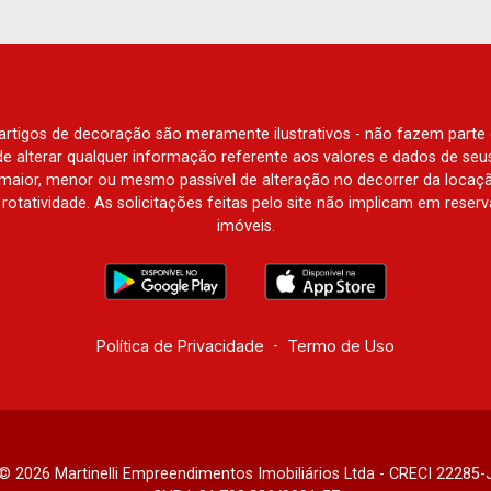
Luisa, Buganville, Jardim Olhos D`Água,
Borda do Parque, Borda da Mata, Bela
Vista, Terras Alpha, Alphaville I, II e III,
Jardim Nova Aliança Sul, Alto do Vale,
Colina do Golfe, Terras de Florença,
e artigos de decoração são meramente ilustrativos - não fazem parte
Terras de Siena, Quinta dos Ventos,
o de alterar qualquer informação referente aos valores e dados de se
Buona Vitta Ribeirão, Ipê Rosa, Ipê
aior, menor ou mesmo passível de alteração no decorrer da locaç
à rotatividade. As solicitações feitas pelo site não implicam em rese
Amarelo, Ipê Roxo, Ipê Branco, Vila
imóveis.
Romana, Reserva Imperial, Quinta da
Primavera, Praça das Árvores, Praça
dos Pássaros, Praça das Flores,
Guaporé 1, 2 e 3, Colina do Sabiá, San
Marco, Village Monet, Arara Vermelha,
Política de Privacidade
-
Termo de Uso
Arara Verde, Arara Azul, Verona, Milano,
Manacás, Bella Città, Paineiras, Aroeira,
Figueira Branca, Pirangueira, Jardim
Saint Gerard, Buritis, Quinta da Boa
Vista, Santorini, Siena, Alto do Castelo,
© 2026 Martinelli Empreendimentos Imobiliários Ltda - CRECI 22285-