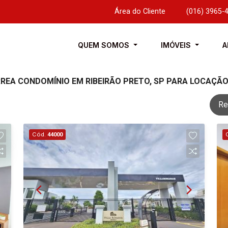
Área do Cliente
|
(016) 3965-
QUEM SOMOS
IMÓVEIS
A
RREA CONDOMÍNIO EM RIBEIRÃO PRETO, SP PARA LOCAÇÃ
Re
Cód.
44000