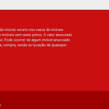
Hype, Grand Privilège, Grand Raya,
Grand Paysage, Praças do Sul, Uber
Miró, Uber Corbusier, Le Monde Parc,
Place Vendôme, Place des Vosges,
L`Ermitage, Bella Vista, Sunset Club,
 do imóvel, exceto nos casos de imóveis
Amsterdam, Everest, Gran Matisse, Van
us imóveis sem aviso prévio. O valor anunciado
Der Rohe, Doppio Spazio, Triomphe,
ão. Pode ocorrer de algum imóvel anunciado
rva, compra, venda ou locação de quaisquer
Solar Del Rey, Jardim de Versailles,
Cidade de Sevilha, Solar das Aves,
Giardino Solare, Giardino Terrae,
Província de Roma, Lumnesia, Madison
Square Garden, Verona, Barcelona,
Guaecá, Fiúsa One, Icon, Uber Gaudi,
Matisse, Promenade, Botanic Garden,
Nova Aliança Residence, Le Nôtre,
Perspective, Domaine Botanique, Ile
Verte, Velazquez, Edimburgo, Cidade
de Paris, Cidade de Petrópolis, Cidade
J