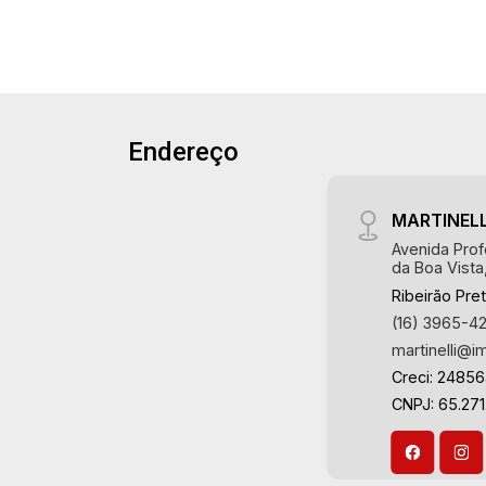
armários e ar-condicionado sendo 1
suíte - Banheiro social - Sala 2
ambientes - Lavabo - Cozinha e área de
serviço planejadas - Varanda gourmet -
Quintal - Corredor lateral - Aquecedor
solar - Iluminação - Paisagismo - 2
Endereço
vagas Martinelli Imobiliária - excelência
absoluta no mercado imobiliário de
MARTINELL
Ribeirão Preto. Referência em imóveis
de alto padrão, somos especialistas na
Avenida Prof
da Boa Vista
venda e locação de casas térreas,
Ribeirão Pre
sobrados e terrenos nos mais
(16) 3965-4
desejados condomínios da Zona Sul,
martinelli@i
conhecidos por sua segurança,
infraestrutura completa e qualidade de
Creci: 2485
vida incomparável. Atuamos nos
CNPJ: 65.271
empreendimentos de maior prestígio
da região, incluindo: Reserva Santa
Luisa, Buganville, Jardim Olhos D`Água,