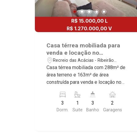
R$ 15.000,00 L
R$ 1.270.000,00 V
Casa térrea mobiliada para
venda e locação no
Condomínio Reserva Imperial,
Recreio das Acácias - Ribeirão
próximo ao Novo Shopping -
Preto/SP
Casa térrea mobiliada com 288m² de
Ribeirão Preto/SP.
área terreno e 163m² de área
construída para venda e locação no
Condomínio Reserva Imperial, próximo
ao Novo Shopping - Bairro Recreio das
3
1
3
2
Acácias, Ribeirão Preto/SP. Conheça as
Dorm.
Suite
Banho
Garagens
características deste imóvel que a
Martinelli Imobiliária selecionou para
você: - 288m² de área terreno e 163m²
de área construída - 3 dormitórios com