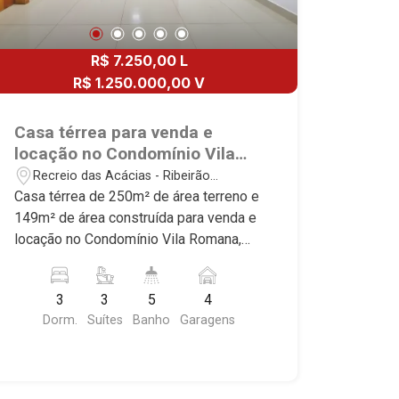
R$ 7.250,00 L
R$ 1.250.000,00 V
Casa térrea para venda e
locação no Condomínio Vila
Romana, próximo ao Novo
Recreio das Acácias - Ribeirão
Shopping - Ribeirão Preto/SP.
Preto/SP
Casa térrea de 250m² de área terreno e
149m² de área construída para venda e
locação no Condomínio Vila Romana,
próximo ao Novo Shopping - Bairro
Cond. Villa Romana, Ribeirão Preto/SP.
3
3
5
4
Conheça as características deste
Dorm.
Suítes
Banho
Garagens
imóvel que a Martinelli Imobiliária
selecionou para você: - 250m² de área
terreno e 149m² de área construída - 3
suítes com armários e ar-condicionado