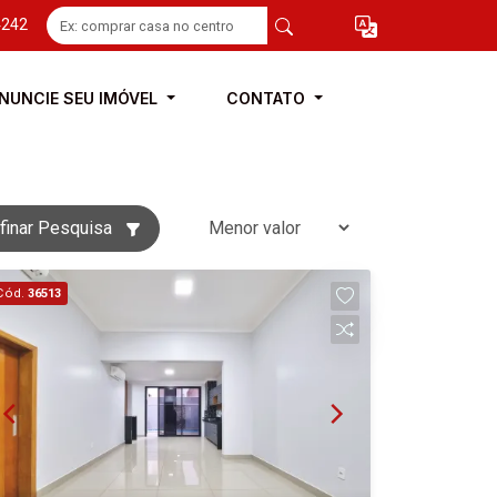
4242
NUNCIE SEU IMÓVEL
CONTATO
O
finar Pesquisa
Cód.
36513