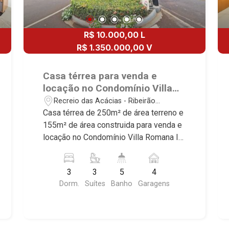
R$ 10.000,00 L
R$ 1.350.000,00 V
Casa térrea para venda e
locação no Condomínio Villa
Romana II, próximo ao Novo
Recreio das Acácias - Ribeirão
Shopping - Ribeirão Preto/SP.
Preto/SP
Casa térrea de 250m² de área terreno e
155m² de área construida para venda e
locação no Condomínio Villa Romana II,
próximo ao Novo Shopping - Ribeirão
Preto/SP. Conheça as características
3
3
5
4
deste imóvel que a Martinelli
Dorm.
Suítes
Banho
Garagens
Imobiliária selecionou para você: -
250m² de área terreno e 155m² de área
construida - 3 suítes com armários e ar-
condicionado sendo 1 master com