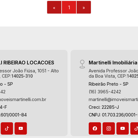
closet - Sala 3 ambientes - Lavabo -
«
1
»
Cozinha e área de serviço planejadas -
Varanda gourmet com churrasqueira -
Piscina - Vestiário - Quintal - Corredor
lateral - Jardim - Iluminação - 4 vagas
sendo 2 cobertas - Fino acabamento -
Alto padrão Martinelli Imobiliária -
excelência absoluta no mercado
I RIBEIRAO LOCACOES
Martinelli Imobiliária
imobiliário de Ribeirão Preto.
Referência em imóveis de alto padrão,
essor João Fiúsa, 1051 - Alto
Avenida Professor João 
, CEP:
da Boa Vista, CEP:
14025-310
1402
somos especialistas na venda e
to - SP
Ribeirão Preto - SP
locação de casas térreas, sobrados e
242
(16) 3965-4242
terrenos nos mais desejados
moveismartinelli.com.br
martinelli@imoveismarti
condomínios da Zona Sul, conhecidos
por sua segurança, infraestrutura
64-F
Creci: 22285-J
completa e qualidade de vida
.601/0001-84
CNPJ: 01.703.236/0001
incomparável. Atuamos nos
empreendimentos de maior prestígio
da região, incluindo: Reserva Santa