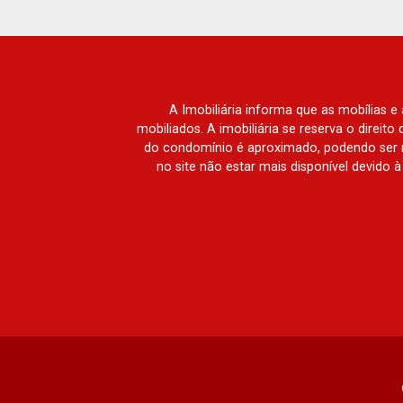
Ribeirânia, Nova Ribeirânia, Jardim
Macedo, Jardim São Luiz, Centro,
Jardim Flórida, Jardim Centenário,
Recreio das Acácias, Jardim Ana Maria,
San Marco, Vila Romana, Bosque dos
A Imobiliária informa que as mobílias 
Juritis, Jardim dos Guaporés e Bella
mobiliados. A imobiliária se reserva o direit
Città Residencial e Industrial. Avenida
do condomínio é aproximado, podendo ser m
no site não estar mais disponível devido 
João Fiúsa, 1051 - Alto da Boa Vista |
Ribeirão Preto.