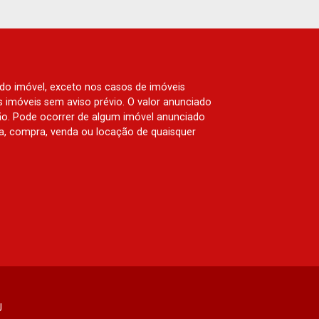
Ribeirão, Jardim Canadá, Guaporé, Ilhas
do Sul, Jardim Nova Aliança, Boulevard,
Higienópolis, Sumaré, Jardim América,
Alto do Ipê, Jardim Irajá, Royal Park,
Jardim Califórnia, Quinta da Primavera,
 do imóvel, exceto nos casos de imóveis
Bonfim Paulista, Vila Seixas, Jardim
us imóveis sem aviso prévio. O valor anunciado
Paulista, Jardim Paulistano, Lagoinha,
ão. Pode ocorrer de algum imóvel anunciado
rva, compra, venda ou locação de quaisquer
Ribeirânia, Nova Ribeirânia, Jardim
Macedo, Jardim São Luiz, Centro,
Jardim Flórida, Jardim Centenário,
Recreio das Acácias, Jardim Ana Maria,
San Marco, Vila Romana, Bosque dos
Juritis, Jardim dos Guaporés e Bella
Città Residencial e Industrial. Avenida
João Fiúsa, 1051 - Alto da Boa Vista |
Ribeirão Preto.
J