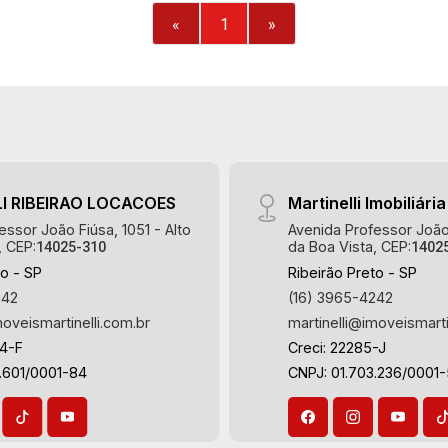
Projetos de Iluminação - 2 Depósitos -
«
1
»
Ar-condicionado - 3 vagas recuadas
Martinelli Imobiliária, referência no
mercado imobiliário desde 2000.
Especialistas em Venda, Locação e
Lançamentos! Avenida João Fiúsa,
1051 - Alto da Boa Vista | Ribeirão
Preto.
I RIBEIRAO LOCACOES
Martinelli Imobiliária
essor João Fiúsa, 1051 - Alto
Avenida Professor João 
, CEP:
da Boa Vista, CEP:
14025-310
1402
to - SP
Ribeirão Preto - SP
242
(16) 3965-4242
moveismartinelli.com.br
martinelli@imoveismarti
64-F
Creci: 22285-J
.601/0001-84
CNPJ: 01.703.236/0001