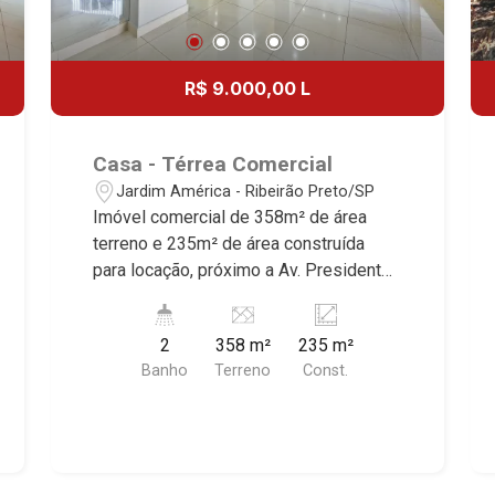
R$ 9.000,00 L
Casa - Térrea Comercial
Jardim América - Ribeirão Preto/SP
Imóvel comercial de 358m² de área
terreno e 235m² de área construída
para locação, próximo a Av. Presidente
Vargas - Bairro Jardim América,
Ribeirão Preto/SP. Conheça as
2
358 m²
235 m²
características deste imóvel que a
Banho
Terreno
Const.
Martinelli Imobiliária selecionou para
você: - 358m² de área terreno e 235m²
de área construída - Vitrine - Espelhos -
Salão - Jardim de Inverno - 2 WCs
masculino e feminino - Copa - Quintal -