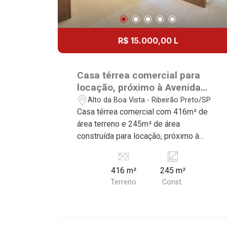
R$ 15.000,00 L
Casa térrea comercial para
locação, próximo à Avenida
Independência - Bairro Alto da
Alto da Boa Vista - Ribeirão Preto/SP
Boa Vista, Ribeirão Preto/SP.
Casa térrea comercial com 416m² de
área terreno e 245m² de área
construída para locação, próximo à
Avenida Independência - Bairro Alto da
Boa Vista, Ribeirão Preto/SP. Conheça
416 m²
245 m²
as características deste imóvel que a
Terreno
Const.
Martinelli Imobiliária selecionou para
você: - 416m² de área terreno e 245m²
de área construída - 4 vagas recuadas
Martinelli Imobiliária - excelência