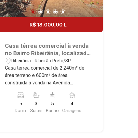
R$ 18.000,00 L
Casa térrea comercial à venda
no Bairro Ribeirânia, localizado
na Avenida Costábile Romano,
Ribeirânia - Ribeirão Preto/SP
próximo a Unaerp - Ribeirão
Casa térrea comercial de 2.240m² de
Preto/SP.
área terreno e 600m² de área
construída à venda na Avenida
Costábile Romano, ideal para clínicas e
escritórios, próximo a Unaerp - Bairro
5
3
5
4
Ribeirânia, Ribeirão Preto/SP. Conheça
Dorm.
Suítes
Banho
Garagens
as características deste imóvel que a
Martinelli Imobiliária selecionou para
você: - 2.240m² de área terreno e
600m² de área construída - 5