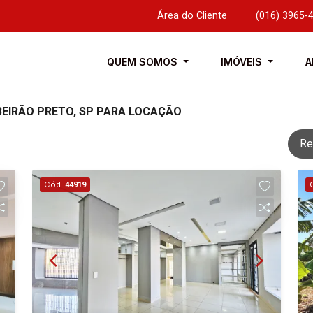
Área do Cliente
|
(016) 3965-
QUEM SOMOS
IMÓVEIS
A
BEIRÃO PRETO, SP PARA LOCAÇÃO
Re
Cód.
44919