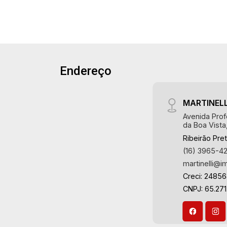
absoluta no mercado imobiliário de
Ribeirão Preto. Referência em imóveis
de alto padrão, somos especialistas na
venda e locação de casas e terrenos
residenciais e comerciais nos bairros
mais desejados da Zona Sul,
Endereço
reconhecidos por sua segurança,
infraestrutura e qualidade de vida
MARTINELL
incomparável. Atuamos nos bairros de
maior prestígio da região, como: Alto da
Avenida Prof
da Boa Vista
Boa Vista, Jardim Botânico, Jardim
Ribeirão Pre
Olhos D`Água, Vila do Golfe, City
(16) 3965-4
Ribeirão, Jardim Canadá, Guaporé, Ilhas
martinelli@i
do Sul, Jardim Nova Aliança, Boulevard,
Higienópolis, Sumaré, Jardim América,
Creci: 2485
Alto do Ipê, Jardim Irajá, Royal Park,
CNPJ: 65.271
Jardim Califórnia, Quinta da Primavera,
Bonfim Paulista, Vila Seixas, Jardim
Paulista, Jardim Paulistano, Lagoinha,