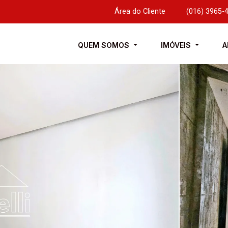
Área do Cliente
|
(016) 3965-
QUEM SOMOS
IMÓVEIS
A