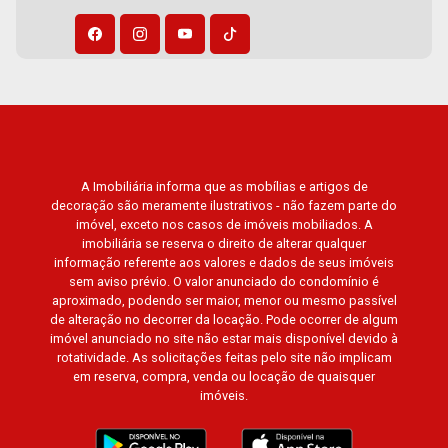
A Imobiliária informa que as mobílias e artigos de
decoração são meramente ilustrativos - não fazem parte do
imóvel, exceto nos casos de imóveis mobiliados. A
imobiliária se reserva o direito de alterar qualquer
informação referente aos valores e dados de seus imóveis
sem aviso prévio. O valor anunciado do condomínio é
aproximado, podendo ser maior, menor ou mesmo passível
de alteração no decorrer da locação. Pode ocorrer de algum
imóvel anunciado no site não estar mais disponível devido à
rotatividade. As solicitações feitas pelo site não implicam
em reserva, compra, venda ou locação de quaisquer
imóveis.