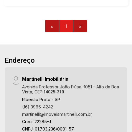
4 suítes com armários. ar-condicionado e 1
master com closet e hidro - Lavabo - Sala 3
ambientes com ar-condicionado - Escritório com
banheiro privativo (reversível para 5ª suíte) -
«
1
»
Cozinha e área de serviço planejadas - Adega
climatizada - Elevador - Área gourmet com
churrasqueira e piscina aquecida - Chopeira -
Iluminação e rico em armários - Corredor lateral -
Energia fotovoltaica - Cerca elétrica - 4 vagas
Endereço
Martinelli Imobiliária, referência no mercado
imobiliário desde 2000. Especialistas em Venda,
Martinelli Imobiliária
Locação e Lançamentos! Avenida João Fiúsa,
1051 - Alto da Boa Vista | Ribeirão Preto.
Avenida Professor João Fiúsa, 1051 - Alto da Boa
Vista, CEP:
14025-310
Ribeirão Preto - SP
(16) 3965-4242
martinelli@imoveismartinelli.com.br
Creci: 22285-J
CNPJ: 01.703.236/0001-57