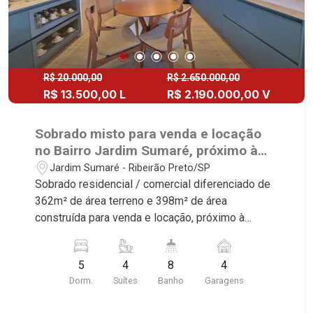
R$ 20.000,00
R$ 2.650.000,00
R$ 13.500,00 L
R$ 2.190.000,00 V
Sobrado misto para venda e locação
no Bairro Jardim Sumaré, próximo à
Avenida Independência - Ribeirão
Jardim Sumaré - Ribeirão Preto/SP
Preto/SP.
Sobrado residencial / comercial diferenciado de
362m² de área terreno e 398m² de área
construída para venda e locação, próximo à
Avenida Independência - Bairro Jardim Sumaré,
Ribeirão Preto/SP. Conheça as características
5
4
8
4
deste imóvel que a Martinelli Imobiliária
Dorm.
Suítes
Banho
Garagens
selecionou para você: - 362m² de área terreno e
398m² de área construída - 5 dormitórios sendo