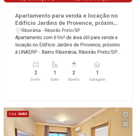
Apartamento para venda e locação no
Edifício Jardins de Provence, próximo
à UNAERP - Ribeirão Preto/SP.
Ribeirânia - Ribeirão Preto/SP
Apartamento com 61m² de área útil para venda e
locação no Edifício Jardins de Provence, próximo
à UNAERP - Bairro Ribeirânia, Ribeirão Preto/SP.
Conheça as características deste imóvel que a
Martinelli Imobiliária selecionou para você: -
2
1
2
1
61m² de área útil - 2 dormitórios com armários
Dorm.
Suite
Banho
Garagem
sendo 1 suíte - Banheiro social - Sala 2
ambientes - Cozinha e área de serviço
planejadas - Sacada - 1 vaga Martinelli Imobiliária
- excelência absoluta no mercado imobiliário de
Ribeirão Preto. Referência em imóveis de alto
Cód.
36050
padrão, somos especialistas na venda e locação
de apartamentos nos condomínios mais
desejados da Zona Sul, reconhecidos por sua