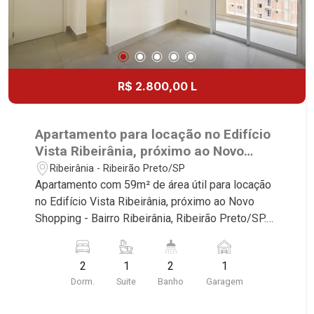
R$ 2.800,00 L
Apartamento para locação no Edifício
Vista Ribeirânia, próximo ao Novo
Shopping - Ribeirão Preto/SP.
Ribeirânia - Ribeirão Preto/SP
Apartamento com 59m² de área útil para locação
no Edifício Vista Ribeirânia, próximo ao Novo
Shopping - Bairro Ribeirânia, Ribeirão Preto/SP.
Conheça as características deste imóvel que a
Martinelli Imobiliária selecionou para você: -
2
1
2
1
59m² de área útil - 2 dormitórios com armários,
Dorm.
Suite
Banho
Garagem
sendo 1 suíte - Banheiro social - Sala 2
ambientes - Cozinha e área de serviço