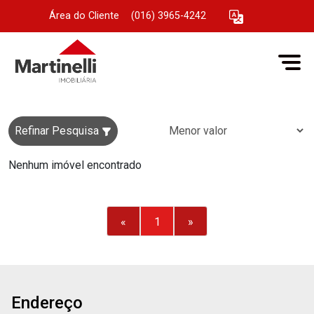
Área do Cliente
|
(016) 3965-4242
Refinar Pesquisa
Nenhum imóvel encontrado
«
1
»
Endereço