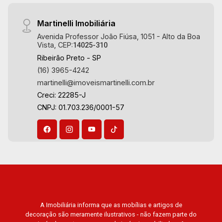
Martinelli Imobiliária
Avenida Professor João Fiúsa, 1051 - Alto da Boa
Vista, CEP:
14025-310
Ribeirão Preto - SP
(16) 3965-4242
martinelli@imoveismartinelli.com.br
Creci: 22285-J
CNPJ: 01.703.236/0001-57
A Imobiliária informa que as mobílias e artigos de
decoração são meramente ilustrativos - não fazem parte do