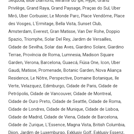
Sequóia, Blue Diamond, Mirante do Ipê, Hype, Grand
Privilège, Grand Raya, Grand Paysage, Praças do Sul, Uber
Miró, Uber Corbusier, Le Monde Parc, Place Vendôme, Place
des Vosges, L`Ermitage, Bella Vista, Sunset Club,
Amsterdam, Everest, Gran Matisse, Van Der Rohe, Doppio
Spazio, Triomphe, Solar Del Rey, Jardim de Versailles,
Cidade de Sevilha, Solar das Aves, Giardino Solare, Giardino
Terrae, Província de Roma, Lumnesia, Madison Square
Garden, Verona, Barcelona, Guaecá, Fiúsa One, Icon, Uber
Gaudi, Matisse, Promenade, Botanic Garden, Nova Aliança
Residence, Le Nôtre, Perspective, Domaine Botanique, Ile
Verte, Velazquez, Edimburgo, Cidade de Paris, Cidade de
Petrópolis, Cidade de Vancouver, Cidade de Montreal,
Cidade de Ouro Preto, Cidade de Seattle, Cidade de Roma,
Cidade de Londres, Cidade de Munique, Cidade de Lisboa,
Cidade de Madrid, Cidade de Viena, Cidade de Barcelona,
Cidade de Zurique, L`Essence, Magna Vista, British Columbia,
Dijon, Jardim de Luxemburgo, Exklusiv Golf, Exklusiv Essenz,