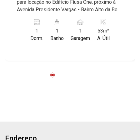
para locação no Edifício Fíusa One, próximo à
Avenida Presidente Vargas - Bairro Alto da Boa
Vista, Ribeirão Preto/SP. Conheça as
características deste imóvel que a Martinelli
1
1
1
53m²
Imobiliária selecionou para você: - 53m² de área
Dorm.
Banho
Garagem
A. Útil
útil - 1 dormitório com armários e ar-
condicionado - Banheiro social - Sala de visitas
com ar-condicionado - Cozinha e área de
serviço planejadas - Varanda gourmet com
fechamento em blindex - 1 vaga Martinelli
Imobiliária - excelência absoluta no mercado
imobiliário de Ribeirão Preto. Referência em
imóveis de alto padrão, somos especialistas na
venda e locação de apartamentos nos
condomínios mais desejados da Zona Sul,
reconhecidos por sua segurança, infraestrutura
completa e qualidade de vida incomparável.
Atuamos nos empreendimentos de maior
Endereço
prestígio da região, incluindo: Marquises Park,