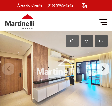
Área do Cliente
|
(016) 3965-4242