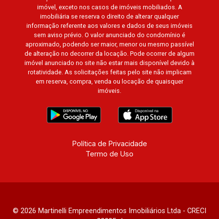
imóvel, exceto nos casos de imóveis mobiliados. A
Cidade de Munique, Cidade de Lisboa, Cidade
imobiliária se reserva o direito de alterar qualquer
de Madrid, Cidade de Viena, Cidade de
informação referente aos valores e dados de seus imóveis
Barcelona, Cidade de Zurique, L`Essence,
sem aviso prévio. O valor anunciado do condomínio é
aproximado, podendo ser maior, menor ou mesmo passível
Magna Vista, British Columbia, Dijon, Jardim de
de alteração no decorrer da locação. Pode ocorrer de algum
Luxemburgo, Exklusiv Golf, Exklusiv Essenz,
imóvel anunciado no site não estar mais disponível devido à
Mirante CondoClub, Hydeperk, Urban, Stuttgart,
rotatividade. As solicitações feitas pelo site não implicam
Mondrian, Bahamas, Monte Sinai, Pennsylvania,
em reserva, compra, venda ou locação de quaisquer
imóveis.
Villa Toscana, Sur Le Jardin, Atlanta, Sapucaia,
Van Gogh, Cenário, Parc Sul, Alleanza D`Oro,
Rodin, Candeias, Apiacás, Blend Coliving, Una
Caramuru, Quintessence, Liber Condomínio
Resort, Asas do Sul, Tapuias Residencial,
Política de Privacidade
Manhattan, Lumiere, Civitas, Apogeo, Frankfurt,
Termo de Uso
Emerald, Spazio Robespierre, Cedro, Dinamarca,
Portes du Soleil, Solo, Cambuí, Philadelphia,
Victória Hill, San Pierre, Estocolmo, La Défense,
Toulouse, Saint Étienne, Monet, Rembrandt,
Montreux, Genève, Quebec, Blue Note, Noruega,
© 2026 Martinelli Empreendimentos Imobiliários Ltda - CRECI