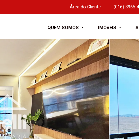
Área do Cliente
|
(016) 3965-
QUEM SOMOS
IMÓVEIS
A