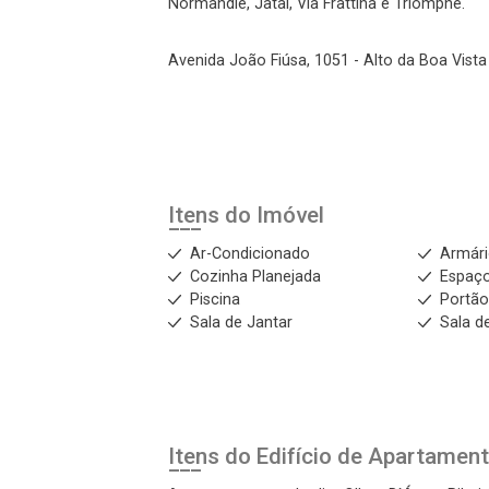
Normandie, Jataí, Via Frattina e Triomphe.
Avenida João Fiúsa, 1051 - Alto da Boa Vista 
Itens do Imóvel
Ar-Condicionado
Armár
Cozinha Planejada
Espaç
Piscina
Portão
Sala de Jantar
Sala de
Itens do Edifício de Apartamen