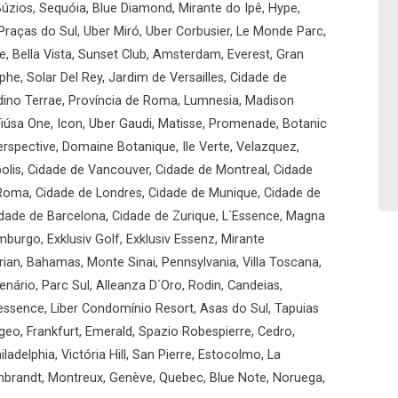
úzios, Sequóia, Blue Diamond, Mirante do Ipê, Hype,
Praças do Sul, Uber Miró, Uber Corbusier, Le Monde Parc,
, Bella Vista, Sunset Club, Amsterdam, Everest, Gran
he, Solar Del Rey, Jardim de Versailles, Cidade de
ardino Terrae, Província de Roma, Lumnesia, Madison
iúsa One, Icon, Uber Gaudi, Matisse, Promenade, Botanic
rspective, Domaine Botanique, Ile Verte, Velazquez,
olis, Cidade de Vancouver, Cidade de Montreal, Cidade
 Roma, Cidade de Londres, Cidade de Munique, Cidade de
idade de Barcelona, Cidade de Zurique, L`Essence, Magna
mburgo, Exklusiv Golf, Exklusiv Essenz, Mirante
ian, Bahamas, Monte Sinai, Pennsylvania, Villa Toscana,
enário, Parc Sul, Alleanza D`Oro, Rodin, Candeias,
essence, Liber Condomínio Resort, Asas do Sul, Tapuias
geo, Frankfurt, Emerald, Spazio Robespierre, Cedro,
ladelphia, Victória Hill, San Pierre, Estocolmo, La
mbrandt, Montreux, Genève, Quebec, Blue Note, Noruega,