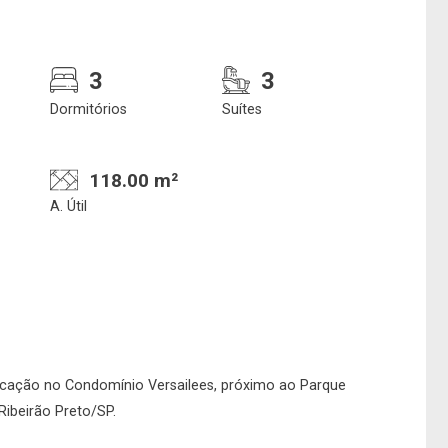
3
3
Dormitórios
Suítes
118.00 m²
A. Útil
ocação no Condomínio Versailees, próximo ao Parque
Ribeirão Preto/SP.