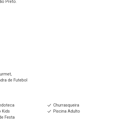
ão Preto.
urmet,
adra de Futebol
edoteca
Churrasqueira
 Kids
Piscina Adulto
de Festa