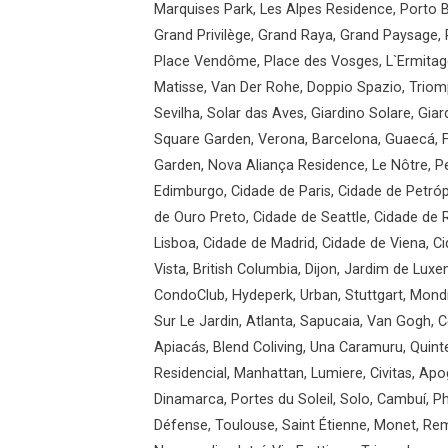
Marquises Park, Les Alpes Residence, Porto B
Grand Privilège, Grand Raya, Grand Paysage, 
Place Vendôme, Place des Vosges, L`Ermitage
Matisse, Van Der Rohe, Doppio Spazio, Triomp
Sevilha, Solar das Aves, Giardino Solare, Gi
Square Garden, Verona, Barcelona, Guaecá, F
Garden, Nova Aliança Residence, Le Nôtre, Pe
Edimburgo, Cidade de Paris, Cidade de Petróp
de Ouro Preto, Cidade de Seattle, Cidade de
Lisboa, Cidade de Madrid, Cidade de Viena, C
Vista, British Columbia, Dijon, Jardim de Luxe
CondoClub, Hydeperk, Urban, Stuttgart, Mondr
Sur Le Jardin, Atlanta, Sapucaia, Van Gogh, C
Apiacás, Blend Coliving, Una Caramuru, Quint
Residencial, Manhattan, Lumiere, Civitas, Apo
Dinamarca, Portes du Soleil, Solo, Cambuí, Phi
Défense, Toulouse, Saint Étienne, Monet, Re