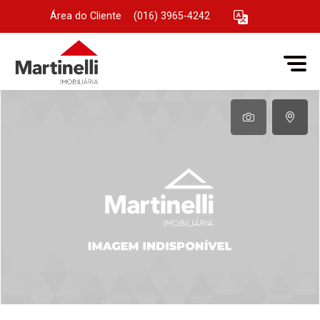
Área do Cliente
|
(016) 3965-4242