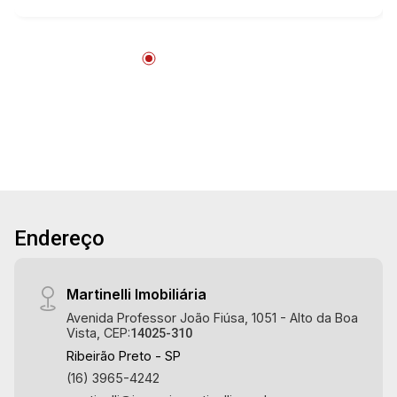
imobiliário desde 2000. Especialistas em
Venda, Locação e Lançamentos! Avenida João
Fiúsa, 1051 - Alto da Boa Vista | Ribeirão Preto.
Endereço
Martinelli Imobiliária
Avenida Professor João Fiúsa, 1051 - Alto da Boa
Vista, CEP:
14025-310
Ribeirão Preto - SP
(16) 3965-4242