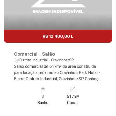
R$ 12.400,00 L
Comercial - Salão
Distrito Industrial - Cravinhos/SP
Salão comercial de 617m² de área construída
para locação, próximo ao Cravinhos Park Hotal -
Bairro Distrito Industrial, Cravinhos/SP. Conheça
as características deste imóvel que a Martinelli
Imobiliária selecionou para você: - 617m² de
3
617m²
área construída - Amplo espaço - Recepção -
Banho
Const.
W.C masculino | feminino | adaptado - 2 docas
Martinelli Imobiliária, referência no mercado