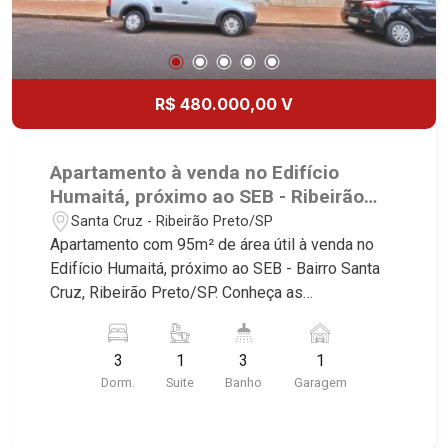
R$ 480.000,00 V
Apartamento à venda no Edifício
Humaitá, próximo ao SEB - Ribeirão
Preto/SP.
Santa Cruz - Ribeirão Preto/SP
Apartamento com 95m² de área útil à venda no
Edifício Humaitá, próximo ao SEB - Bairro Santa
Cruz, Ribeirão Preto/SP. Conheça as
características deste imóvel que a Martinelli
Imobiliária selecionou para você: - 95m² de área
3
1
3
1
útil - 3 dormitórios com armários, sendo 1 suíte -
Dorm.
Suite
Banho
Garagem
Banheiro social - Sala 3 ambientes - Cozinha
planejada - Área de serviço - Sacada - 1 vaga
Martinelli Imobiliária - excelência absoluta no