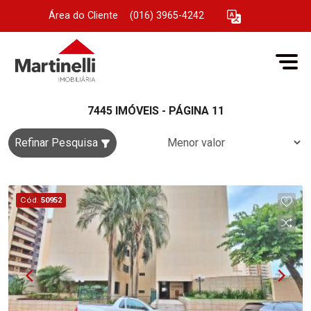
Área do Cliente
|
(016) 3965-4242
7445 IMÓVEIS - PÁGINA 11
Refinar Pesquisa
Cód.
50952