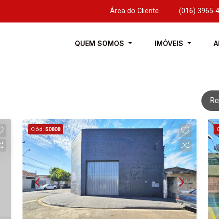
Área do Cliente
|
(016) 3965-
QUEM SOMOS
IMÓVEIS
A
Re
Cód.
50808