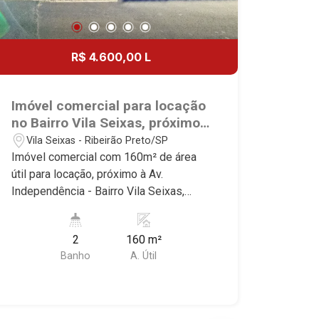
R$ 4.600,00 L
Imóvel comercial para locação
no Bairro Vila Seixas, próximo
à Av. Independência - Ribeirão
Vila Seixas - Ribeirão Preto/SP
Preto/SP.
Imóvel comercial com 160m² de área
útil para locação, próximo à Av.
Independência - Bairro Vila Seixas,
Ribeirão Preto/SP. Conheça as
características deste imóvel que a
2
160 m²
Martinelli Imobiliária selecionou para
Banho
A. Útil
você: - 160m² de área útil - Escritório -
W.C. masculino e feminino - Copa
Martinelli Imobiliária - excelência
absoluta no mercado imobiliário de