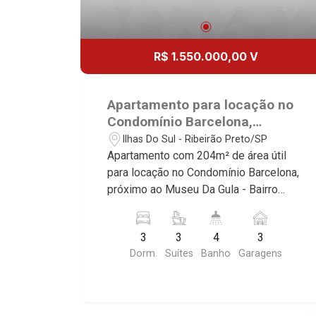
R$ 1.550.000,00 V
Apartamento para locação no
Condomínio Barcelona,
próximo ao Museu Da Gula -
Ilhas Do Sul - Ribeirão Preto/SP
Ribeirão Preto/SP.
Apartamento com 204m² de área útil
para locação no Condomínio Barcelona,
próximo ao Museu Da Gula - Bairro
Ilhas Do Sul - Ribeirão Preto/SP.
Conheça as características deste
3
3
4
3
imóvel que a Martinelli Imobiliária
Dorm.
Suítes
Banho
Garagens
selecionou para você: - 204m² de área
útil - 3 suítes - Lavabo - Sala 2
ambientes - Cozinha - Área de serviço -
Varanda gourmet - 3 vaga Martinelli