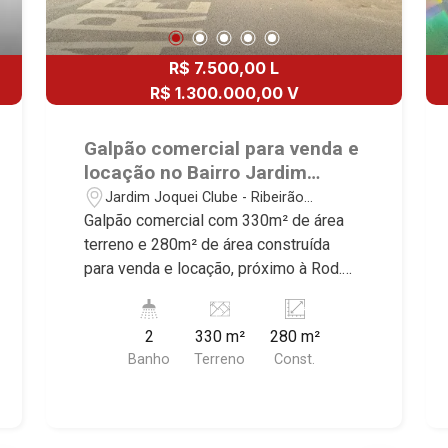
R$ 7.500,00 L
R$ 1.300.000,00 V
Galpão comercial para venda e
locação no Bairro Jardim
Jóquei Clube, próximo á Rod.
Jardim Joquei Clube - Ribeirão
Anhanguera - Ribeirão
Preto/SP
Galpão comercial com 330m² de área
Preto/SP.
terreno e 280m² de área construída
para venda e locação, próximo à Rod.
Anhanguera - Bairro Jardim Jóquei
Clube, Ribeirão Preto/SP. Conheça as
2
330 m²
280 m²
características deste imóvel que a
Banho
Terreno
Const.
Martinelli Imobiliária selecionou para
você: - 330m² de área terreno e 280m²
de área construída - W.C, masculino e
feminino - Escritório - Cozinha - Área