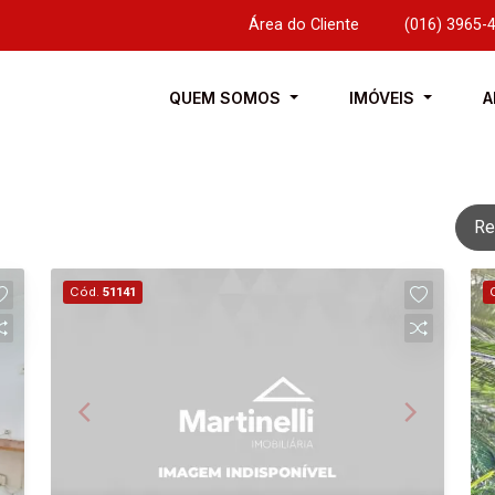
Área do Cliente
|
(016) 3965-
QUEM SOMOS
IMÓVEIS
A
Re
Cód.
51141