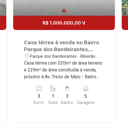
R$ 1.000.000,00 V
Casa térrea à venda no Bairro
Parque dos Bandeirantes,
próximo à Av. Treze de Maio -
Parque dos Bandeirantes - Ribeirão
Ribeirão Preto/SP.
Preto/SP
Casa térrea com 320m² de área terreno
e 229m² de área construída à venda,
próximo à Av. Treze de Maio - Bairro
Parque dos Bandeirantes, Ribeirão
Preto/SP. Conheça as características
3
1
3
5
deste imóvel que a Martinelli
Dorm.
Suite
Banho
Garagens
Imobiliária selecionou para você: -
320m² de área terreno e 229m² de área
construída - 3 dormitórios, sendo 1
suíte - Sala 3 ambientes - Escritório -