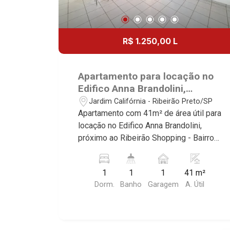
R$ 1.250,00 L
Apartamento para locação no
Edifico Anna Brandolini,
próximo ao Ribeirão Shopping -
Jardim Califórnia - Ribeirão Preto/SP
Ribeirão Preto/SP.
Apartamento com 41m² de área útil para
locação no Edifico Anna Brandolini,
próximo ao Ribeirão Shopping - Bairro
Nova Ribeirânia, Ribeirão Preto/SP.
Conheça as características deste
1
1
1
41 m²
imóvel que a Martinelli Imobiliária
Dorm.
Banho
Garagem
A. Útil
selecionou para você: - 41m² de área
útil - 1 dormitório com armário -
Banheiro social - Sala 2 ambientes -
Cozinha e área de serviço planejadas -