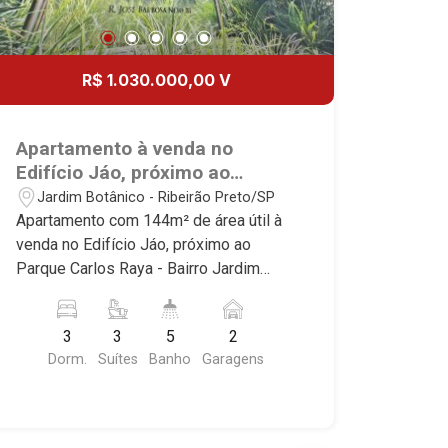
R$ 1.030.000,00 V
Apartamento à venda no
Edifício Jáo, próximo ao
Parque Carlos Raya - Ribeirão
Jardim Botânico - Ribeirão Preto/SP
Preto/SP.
Apartamento com 144m² de área útil à
venda no Edifício Jáo, próximo ao
Parque Carlos Raya - Bairro Jardim
Botânico, Ribeirão Preto/SP. Conheça
as características deste imóvel que a
3
3
5
2
Martinelli Imobiliária selecionou para
Dorm.
Suítes
Banho
Garagens
você: - 144m² de área útil - 3 suítes
com armários e ar-condicionado - Sala
3 ambientes - Lavabo - Cozinha - Área
de serviço - Varanda Gourmet -