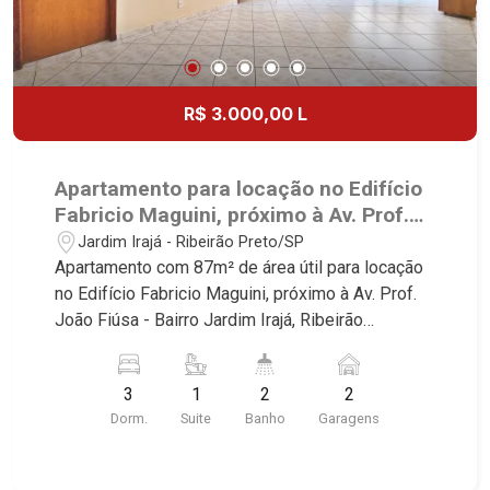
R$ 3.000,00 L
Apartamento para locação no Edifício
Fabricio Maguini, próximo à Av. Prof.
João Fiúsa - Ribeirão Preto/SP.
Jardim Irajá - Ribeirão Preto/SP
Apartamento com 87m² de área útil para locação
no Edifício Fabricio Maguini, próximo à Av. Prof.
João Fiúsa - Bairro Jardim Irajá, Ribeirão
Preto/SP. Conheça as características deste
imóvel que a Martinelli Imobiliária selecionou
3
1
2
2
para você: - 87m² de área útil - 3 dormitórios com
Dorm.
Suite
Banho
Garagens
armários, sendo 1 suíte - Banheiro social - Sala 2
ambientes - Cozinha planejada - Despensa - Área
de serviço - Sacada - 2 vagas Martinelli