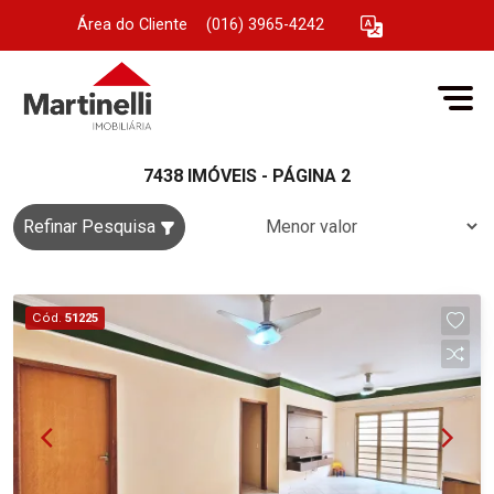
Área do Cliente
|
(016) 3965-4242
7438 IMÓVEIS - PÁGINA 2
Refinar Pesquisa
Cód.
51225