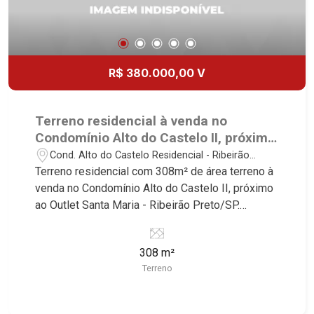
R$ 380.000,00 V
Terreno residencial à venda no
Condomínio Alto do Castelo II, próximo
ao Outlet Santa Maria - Ribeirão
Cond. Alto do Castelo Residencial - Ribeirão
Preto/SP.
Preto/SP
Terreno residencial com 308m² de área terreno à
venda no Condomínio Alto do Castelo II, próximo
ao Outlet Santa Maria - Ribeirão Preto/SP.
Conheça as características deste imóvel que a
Martinelli Imobiliária selecionou para você: -
308 m²
308m² de área terreno - Plano - Condomínio
Terreno
fechado - Portaria 24hrs Martinelli Imobiliária -
excelência absoluta no mercado imobiliário de
Ribeirão Preto. Referência em imóveis de alto