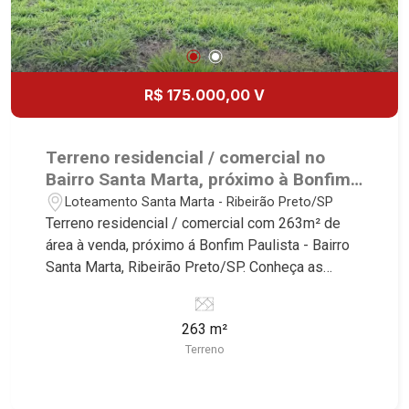
R$ 175.000,00 V
Terreno residencial / comercial no
Bairro Santa Marta, próximo à Bonfim
Paulista - Ribeirão Preto/SP.
Loteamento Santa Marta - Ribeirão Preto/SP
Terreno residencial / comercial com 263m² de
área à venda, próximo á Bonfim Paulista - Bairro
Santa Marta, Ribeirão Preto/SP. Conheça as
características deste imóvel que a Martinelli
Imobiliária selecionou para você: - 263m² de área
263 m²
terreno - Declive - Excelente localização
Terreno
Martinelli Imobiliária - excelência absoluta no
mercado imobiliário de Ribeirão Preto.
Referência em imóveis de alto padrão, somos