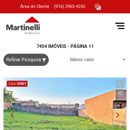
Área do Cliente
|
(016) 3965-4242
7454 IMÓVEIS - PÁGINA 11
Refinar Pesquisa
Cód.
50957