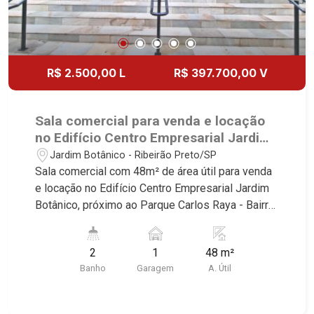
R$ 2.500,00 L
R$ 397.700,00 V
Sala comercial para venda e locação
no Edifício Centro Empresarial Jardim
Botânico, próximo ao Parque Carlos
Jardim Botânico - Ribeirão Preto/SP
Raya - Ribeirão Preto/SP.
Sala comercial com 48m² de área útil para venda
e locação no Edifício Centro Empresarial Jardim
Botânico, próximo ao Parque Carlos Raya - Bairro
Jardim Botânico, Ribeirão Preto/SP. Conheça as
características deste imóvel que a Martinelli
2
1
48 m²
Imobiliária selecionou para você: - 48m² de área
Banho
Garagem
A. Útil
útil - 2 WCs masculino e feminino - Copa - 1 vaga
Martinelli Imobiliária - excelência absoluta no
mercado imobiliário de Ribeirão Preto.