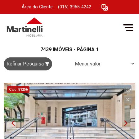
Área do Cliente
|
(016) 3965-4242
7439 IMÓVEIS - PÁGINA 1
Refinar Pesquisa
Cód.
51256