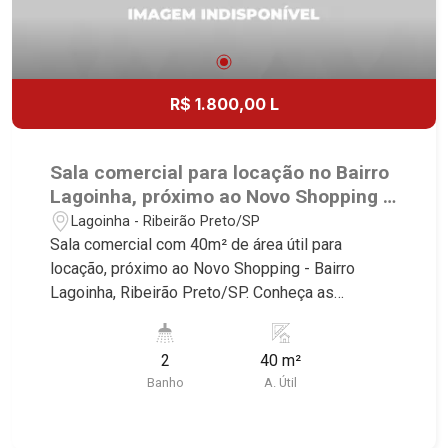
R$ 1.800,00 L
Sala comercial para locação no Bairro
Lagoinha, próximo ao Novo Shopping -
Ribeirão Preto/SP.
Lagoinha - Ribeirão Preto/SP
Sala comercial com 40m² de área útil para
locação, próximo ao Novo Shopping - Bairro
Lagoinha, Ribeirão Preto/SP. Conheça as
características deste imóvel que a Martinelli
Imobiliária selecionou para você: - 40m² de área
2
40 m²
útil - Banheiro privativo - Condomínio com: -
Banho
A. Útil
Recepção - 2 W.C - Copa Martinelli Imobiliária -
excelência absoluta no mercado imobiliário de
Ribeirão Preto. Referência em imóveis de alto