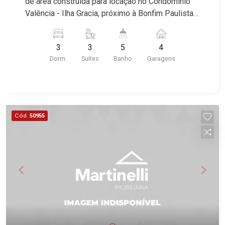
de área construída para locação no Condomínio
Valência - Ilha Gracia, próximo à Bonfim Paulista -
Bairro Cond. Residencial Valência, Ribeirão
Preto/SP. Conheça as características deste
3
3
5
4
imóvel que a Martinelli Imobiliária selecionou
Dorm.
Suítes
Banho
Garagens
para você: - 250m² de área terreno e 137m² de
área construída - 3 suítes com armários e ar-
condicionado - Sala 2 ambientes - Lavabo -
Cozinha e Área de serviço planejadas -
Churrasqueira - Quintal - Corredor lateral - Jardim
Cód.
50955
- 4 vagas Martinelli Imobiliária - excelência
absoluta no mercado imobiliário de Ribeirão
Preto. Referência em imóveis de alto padrão,
somos especialistas na venda e locação de
casas térreas, sobrados e terrenos nos mais
desejados condomínios da Zona Sul, conhecidos
por sua segurança, infraestrutura completa e
qualidade de vida incomparável. Atuamos nos
empreendimentos de maior prestígio da região,