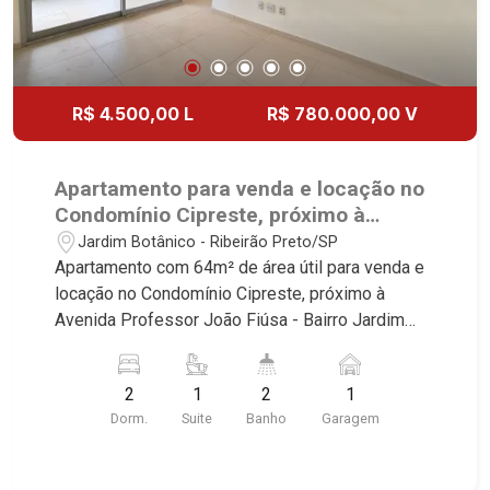
R$ 4.500,00 L
R$ 780.000,00 V
Apartamento para venda e locação no
Condomínio Cipreste, próximo à
Avenida Professor João Fiúsa -
Jardim Botânico - Ribeirão Preto/SP
Ribeirão Preto/SP.
Apartamento com 64m² de área útil para venda e
locação no Condomínio Cipreste, próximo à
Avenida Professor João Fiúsa - Bairro Jardim
Botânico, Ribeirão Preto/SP. Conheça as
características deste imóvel que a Martinelli
2
1
2
1
Imobiliária selecionou para você: - 64m² de área
Dorm.
Suite
Banho
Garagem
útil - 2 dormitório com armários sendo 1 suíte -
Banheiro social - Sala 2 ambientes - Cozinha e
área de serviço planejadas - Varanda Gourmet - 1