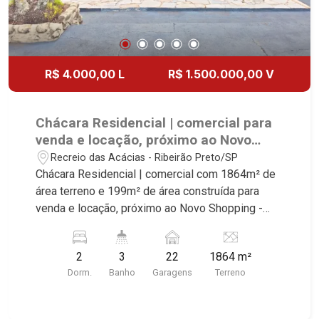
R$ 4.000,00 L
R$ 1.500.000,00 V
Chácara Residencial | comercial para
venda e locação, próximo ao Novo
Shopping - Ribeirão Preto/SP.
Recreio das Acácias - Ribeirão Preto/SP
Chácara Residencial | comercial com 1864m² de
área terreno e 199m² de área construída para
venda e locação, próximo ao Novo Shopping -
Bairro Recreio das Acácias, Ribeirão Preto/SP.
Conheça as características deste imóvel que a
2
3
22
1864 m²
Martinelli Imobiliária selecionou para você: -
Dorm.
Banho
Garagens
Terreno
1864m² de área terreno e 199m² de área
construída - Salão - 2 dormitórios - Cozinha e
área de serviço - Churrasqueira - Vestiário -