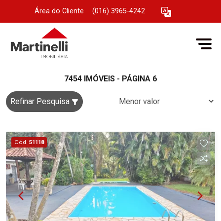
Área do Cliente
|
(016) 3965-4242
7454 IMÓVEIS - PÁGINA 6
Refinar Pesquisa
Cód.
51118