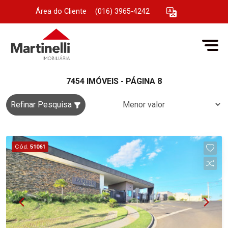
Área do Cliente
|
(016) 3965-4242
7454 IMÓVEIS - PÁGINA 8
Refinar Pesquisa
Cód.
51061