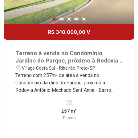
R$ 340.000,00 V
Terreno à venda no Condomínio
Jardins do Parque, próximo à Rodovia
Antônio Machado Sant`Anna - Ribeirão
Village Costa Sul - Ribeirão Preto/SP
Preto/SP.
Terreno com 257m² de área à venda no
Condomínio Jardins do Parque, próximo à
Rodovia Antônio Machado Sant`Anna - Bairro
Village Costa Sul, Ribeirão Preto/SP. Conheça as
características deste imóvel que a Martinelli
257 m²
Imobiliária selecionou para você: - 257m² de área
Terreno
terreno - Aclive - Condomínio fechado - Portaria
24hr Martinelli Imobiliária - excelência absoluta
no mercado imobiliário de Ribeirão Preto.