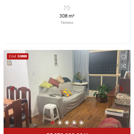
Conheça as características deste imóvel que a
Martinelli Imobiliária selecionou para você: -
308 m²
308m² de área terreno - Plano - Condomínio
Terreno
fechado - Portaria 24hrs Martinelli Imobiliária -
excelência absoluta no mercado imobiliário de
Ribeirão Preto. Referência em imóveis de alto
padrão, somos especialistas na venda e locação
de casas e terrenos residenciais e comerciais
Cód.
50888
nos bairros mais desejados da Zona Sul,
reconhecidos por sua segurança, infraestrutura e
qualidade de vida incomparável. Atuamos nos
bairros de maior prestígio da região, como: Alto
da Boa Vista, Jardim Botânico, Jardim Olhos
D`Água, Vila do Golfe, City Ribeirão, Jardim
Canadá, Guaporé, Ilhas do Sul, Jardim Nova
Aliança, Boulevard, Higienópolis, Sumaré, Jardim
América, Alto do Ipê, Jardim Irajá, Royal Park,
Jardim Califórnia, Quinta da Primavera, Bonfim
Paulista, Vila Seixas, Jardim Paulista, Jardim