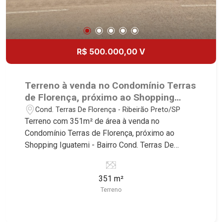
R$ 500.000,00 V
Terreno à venda no Condomínio Terras
de Florença, próximo ao Shopping
Iguatemi - Ribeirão Preto/SP.
Cond. Terras De Florença - Ribeirão Preto/SP
Terreno com 351m² de área à venda no
Condomínio Terras de Florença, próximo ao
Shopping Iguatemi - Bairro Cond. Terras De
Florença, Ribeirão Preto/SP. Conheça as
características deste imóvel que a Martinelli
351 m²
Imobiliária selecionou para você: - 351m² de área
Terreno
terreno - Declive - Condomínio fechado - Portaria
24hr Martinelli Imobiliária - excelência absoluta
no mercado imobiliário de Ribeirão Preto.