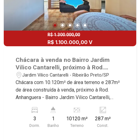
R$ 1.300.000,00
R$ 1.100.000,00 V
Chácara à venda no Bairro Jardim
Vilico Cantarelli, próximo à Rod.
Anhanguera - Ribeirão Preto/SP.
Jardim Vilico Cantarelli - Ribeirão Preto/SP
Chácara com 10.120m² de área terreno e 287m²
de área construída à venda, próximo à Rod.
Anhanguera - Bairro Jardim Vilico Cantarelli,
Ribeirão Preto/SP. Conheça as características
deste imóvel que a Martinelli Imobiliária
3
1
10120 m²
287 m²
selecionou para você: - 10.120m² de área terreno
Dorm.
Banho
Terreno
Const.
e 287m² de área construída - 3 dormitórios - Sala
de jantar - Banheiro social - Cozinha - Área de