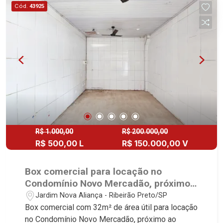
de serviço planejadas - Despensa - Banheiro
Cód.
43925
social - Dependência de empregada - Varanda
gourmet com churrasqueira, forno de pizza e
fogão à lenha - Piscina aquecida - Vestiário -
Corredor lateral - Aquecedor solar - 4 vagas
sendo 2 cobertas - Fino acabamento - Alto
padrão Martinelli Imobiliária, referência no
mercado imobiliário desde 2000! Avenida João
Fiúsa, 1051 - Alto da Boa Vista | Ribeirão Preto.
R$ 1.000,00
R$ 200.000,00
R$ 500,00 L
R$ 150.000,00 V
Box comercial para locação no
Condomínio Novo Mercadão, próximo
ao Ribeirão Shopping - Ribeirão
Jardim Nova Aliança - Ribeirão Preto/SP
Preto/SP.
Box comercial com 32m² de área útil para locação
no Condomínio Novo Mercadão, próximo ao