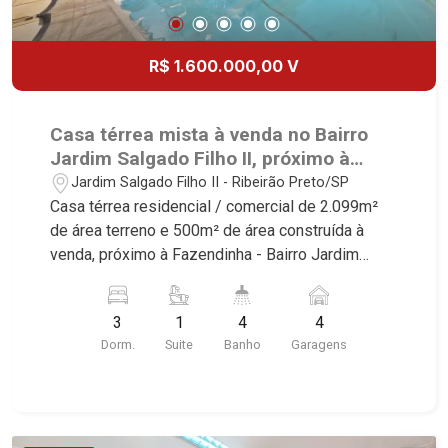
R$ 1.600.000,00 V
Casa térrea mista à venda no Bairro
Jardim Salgado Filho II, próximo à
Fazendinha - Ribeirão Preto/SP.
Jardim Salgado Filho II - Ribeirão Preto/SP
Casa térrea residencial / comercial de 2.099m²
de área terreno e 500m² de área construída à
venda, próximo à Fazendinha - Bairro Jardim
Salgado Filho II, Ribeirão Preto/SP. Conheça as
características deste imóvel que a Martinelli
3
1
4
4
Imobiliária selecionou para você: - 2.099m² de
Dorm.
Suite
Banho
Garagens
área terreno e 500m² de área construída - 3
dormitórios, sendo 1 suíte - Banheiro social -
Cozinha - Despensa - Depósito - Área de serviço
- Varanda gourmet com churrasqueira - Piscina -
2 vestiários - Amplo quintal - Paisagismo -