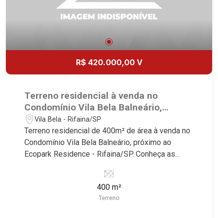
R$ 420.000,00 V
Terreno residencial à venda no
Condomínio Vila Bela Balneário,
próximo ao Ecopark Residence -
Vila Bela - Rifaina/SP
Rifaina/SP.
Terreno residencial de 400m² de área à venda no
Condomínio Vila Bela Balneário, próximo ao
Ecopark Residence - Rifaina/SP. Conheça as
características deste imóvel que a Martinelli
Imobiliária selecionou para você: - 400m² de área
400 m²
terreno - Plano - Condomínio fechado - Portaria
Terreno
24hr Martinelli Imobiliária, referência no mercado
imobiliário desde 2000! Avenida João Fiúsa,