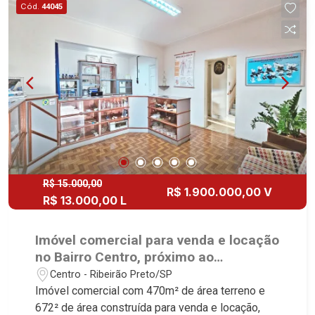
Cód.
44045
Quadra beach tennis - Lago - Cascata - Alarme -
Cerca elétrica - Iluminação - 4 vagas Martinelli
Imobiliária, referência no mercado imobiliário
desde 2000! Avenida João Fiúsa, 1051 - Alto da
Boa Vista | Ribeirão Preto.
R$ 15.000,00
R$ 1.900.000,00 V
R$ 13.000,00 L
Imóvel comercial para venda e locação
no Bairro Centro, próximo ao
Despachante Santa Filomena -
Centro - Ribeirão Preto/SP
Ribeirão Preto/SP.
Imóvel comercial com 470m² de área terreno e
672² de área construída para venda e locação,