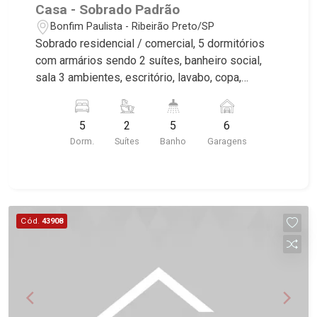
Casa - Sobrado Padrão
Bonfim Paulista - Ribeirão Preto/SP
Sobrado residencial / comercial, 5 dormitórios
com armários sendo 2 suítes, banheiro social,
sala 3 ambientes, escritório, lavabo, copa,
cozinha e área de serviço planejadas, despensa,
sacada, varanda gourmet com churrasqueira,
5
2
5
6
edícula, quintal, corredor lateral, jardim, aquecedor
Dorm.
Suítes
Banho
Garagens
solar, 6 vagas sendo 2 cobertas, excelente
localização, próximo ao Centro de Bonfim
Paulista. Martinelli Imobiliária, referência no
mercado imobiliário desde 2000. Especialistas
em Venda e Locação! Avenida João Fiúsa, 1051 -
Cód.
43908
Alto da Boa Vista | Ribeirão Preto.