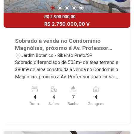
da Boa Vista | Ribeirão Preto.
R$ 2.900.000,00
R$ 2.750.000,00 V
Sobrado à venda no Condomínio
Magnólias, próximo à Av. Professor
João Fiúsa - Ribeirão Preto/SP.
Jardim Botânico - Ribeirão Preto/SP
Sobrado diferenciado de 503m² de área terreno e
380m² de área construida à venda no Condomínio
Magnólias, próximo à Av. Professor João Fiúsa -
Bairro Jardim Botânico, Ribeirão Preto/SP.
Conheça as características deste imóvel que a
4
4
7
4
Martinelli Imobiliária selecionou para você: -
Dorm.
Suítes
Banho
Garagens
503m² de área terreno e 380m² de área
construida - 4 suítes com armários e ar-
condicionado sendo 3 master com closet - Sala 3
ambientes - Escritório - Lavabo - Cozinha e área