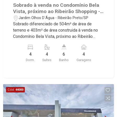
Sobrado à venda no Condomínio Bela
Vista, próximo ao Ribeirão Shopping -
Ribeirão Preto/SP.
Jardim Olhos D`Água - Ribeirão Preto/SP
Sobrado diferenciado de 504m² de área de
terreno e 403m² de área construida à venda no
Condomínio Bela Vista, próximo ao Ribeirão
Shopping - Bairro Jardim Olhos D`água, Ribeirão
Preto/SP. Conheça as características deste
4
4
6
4
imóvel que a Martinelli Imobiliária selecionou
Dorm.
Suítes
Banho
Garagens
para você: - 504m² de área de terreno e 403m²
de área construida - 4 suítes sendo 1 master
com closet - Home - Sala 2 ambientes -
Escritório - Lavabo - Cozinha e área de serviço
planejadas - Despensa - Varanda gourmet com
Cód.
44000
churrasqueira - Piscina - Quintal - Corredor lateral
- Paisagismo - Aquecedor solar - Iluminação - 4
vagas sendo 2 cobertas - Fino acabamento - Alto
padrão Martinelli Imobiliária - excelência absoluta