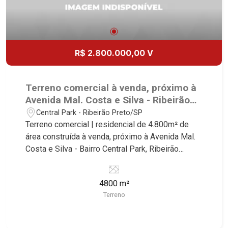
R$ 2.800.000,00 V
Terreno comercial à venda, próximo à
Avenida Mal. Costa e Silva - Ribeirão
Preto/SP.
Central Park - Ribeirão Preto/SP
Terreno comercial | residencial de 4.800m² de
área construída à venda, próximo à Avenida Mal.
Costa e Silva - Bairro Central Park, Ribeirão
Preto/SP. Conheça as características deste
imóvel que a Martinelli Imobiliária selecionou
4800 m²
para você: - 4.800m² de área terreno - Projeto
Terreno
aprovado de 96 apartamentos de uma vaga com
área de lazer Martinelli Imobiliária - excelência
absoluta no mercado imobiliário de Ribeirão