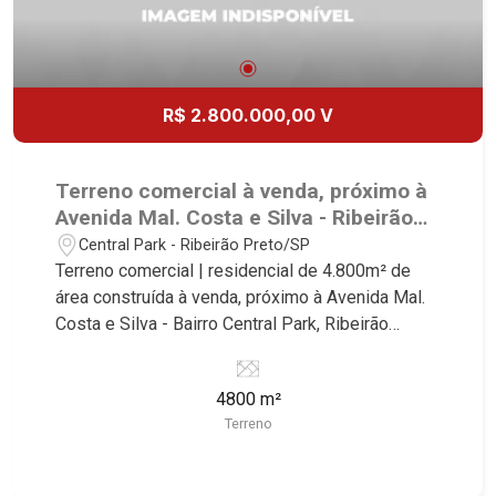
R$ 2.800.000,00 V
Terreno comercial à venda, próximo à
Avenida Mal. Costa e Silva - Ribeirão
Preto/SP.
Central Park - Ribeirão Preto/SP
Terreno comercial | residencial de 4.800m² de
área construída à venda, próximo à Avenida Mal.
Costa e Silva - Bairro Central Park, Ribeirão
Preto/SP. Conheça as características deste
imóvel que a Martinelli Imobiliária selecionou
4800 m²
para você: - 4.800m² de área terreno - Projeto
Terreno
aprovado de 96 apartamentos de uma vaga com
área de lazer Martinelli Imobiliária - excelência
absoluta no mercado imobiliário de Ribeirão