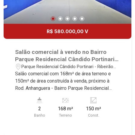
R$ 580.000,00 V
Salão comercial à vendo no Bairro
Parque Residencial Cândido Portinari,
próximo à Rod. Anhanguera - Ribeirão
Parque Residencial Cândido Portinari - Ribeirão
Preto/SP.
Preto/SP
Salão comercial com 168m² de área terreno e
150m² de área construída à venda, próximo à
Rod. Anhanguera - Bairro Parque Residencial
Cândido Portinari, Ribeirão Preto/SP. Conheça as
características deste imóvel que a Martinelli
2
168 m²
150 m²
Imobiliária selecionou para você: - 168m² de área
Banho
Terreno
Const.
terreno e 150m² de área construída - Escritório -
2 WC - Cozinha - Área de serviço - Quintal - Pé
direito alto 6m² - Iluminação - Portão basculante -