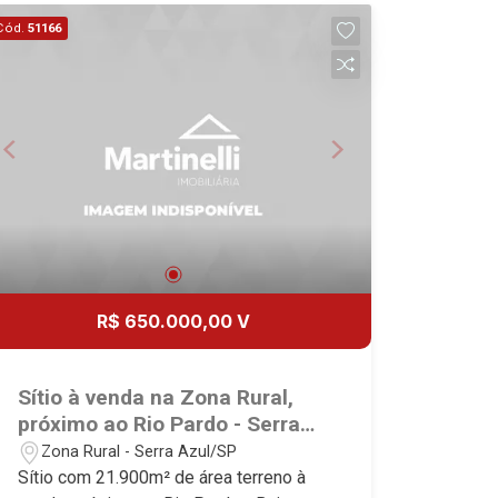
excelência absoluta no mercado
Cód.
51166
imobiliário de Ribeirão Preto.
Referência em imóveis de alto padrão,
somos especialistas na venda e
locação de casas e terrenos
residenciais e comerciais nos bairros
mais desejados da Zona Sul,
reconhecidos por sua segurança,
infraestrutura e qualidade de vida
incomparável. Atuamos nos bairros de
maior prestígio da região, como: Alto da
Boa Vista, Jardim Botânico, Jardim
R$ 650.000,00 V
Olhos D`Água, Vila do Golfe, City
Ribeirão, Jardim Canadá, Guaporé, Ilhas
do Sul, Jardim Nova Aliança, Boulevard,
Sítio à venda na Zona Rural,
Higienópolis, Sumaré, Jardim América,
próximo ao Rio Pardo - Serra
Alto do Ipê, Jardim Irajá, Royal Park,
Azul/SP,
Zona Rural - Serra Azul/SP
Jardim Califórnia, Quinta da Primavera,
Sítio com 21.900m² de área terreno à
Bonfim Paulista, Vila Seixas, Jardim