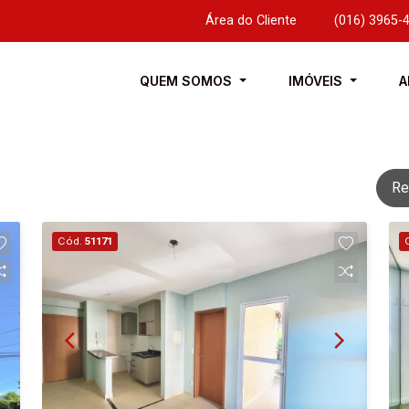
Área do Cliente
|
(016) 3965-
QUEM SOMOS
IMÓVEIS
A
Re
Cód.
51171