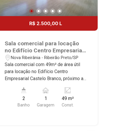
R$ 2.500,00 L
Sala comercial para locação
no Edifício Centro Empresarial
Castelo Branco, próximo ao
Nova Ribeirânia - Ribeirão Preto/SP
Fórum - Ribeirão Preto/SP.
Sala comercial com 49m² de área útil
para locação no Edifício Centro
Empresarial Castelo Branco, próximo ao
Fórum - Bairro Nova Ribeirânia, Ribeirão
Preto/SP. Conheça as características
2
1
49 m²
deste imóvel que a Martinelli
Banho
Garagem
Const.
Imobiliária selecionou para você: -
49m² de área útil - 2 salas - 2 WCs
privativos - Copa - Sacada - 1 vaga
coberta Martinelli Imobiliária -