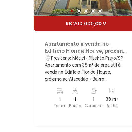
R$ 200.000,00 V
Apartamento à venda no
Edifício Florida House, próximo
ao Atacadão - Ribeirão
Presidente Médici - Ribeirão Preto/SP
Preto/SP.
Apartamento com 38m² de área útil à
venda no Edifício Florida House,
próximo ao Atacadão - Bairro
Presidente Médici, Ribeirão Preto/SP.
Conheça as características deste
1
1
1
38 m²
imóvel que a Martinelli Imobiliária
Dorm.
Banho
Garagem
A. Útil
selecionou para você: - 38m² de área
útil - 1 dormitório com armário -
Banheiro social - Sala 2 ambientes -
Cozinha plnajeada - Área de serviço - 1