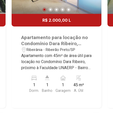
R$ 2.000,00 L
Apartamento para locação no
Condomínio Dara Ribeiro,
próximo à Faculdade UNAERP -
Ribeirânia - Ribeirão Preto/SP
Ribeirão Preto/SP.
Apartamento com 45m² de área útil para
locação no Condomínio Dara Ribeiro,
próximo à Faculdade UNAERP - Bairro
Ribeirânia, Ribeirão Preto/SP. Conheça
as características deste imóvel que a
1
1
1
45 m²
Martinelli Imobiliária selecionou para
Dorm.
Banho
Garagem
A. Útil
você: - 45m² de área útil - 1 dormitório
com armário - Banheiro social - Sala 2
ambientes - Cozinha e área de serviço
planejadas - 1 vaga Martinelli