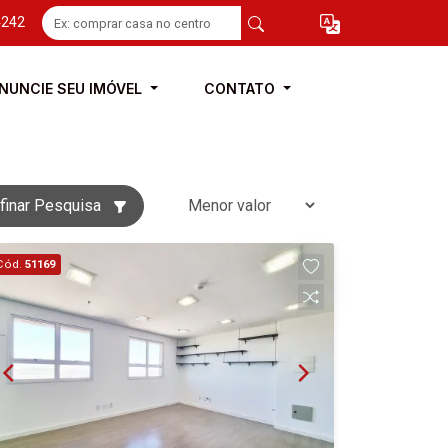
4242
NUNCIE SEU IMÓVEL
CONTATO
finar Pesquisa
Cód.
51169