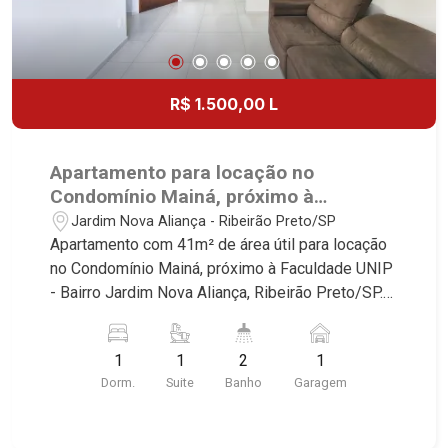
R$ 1.500,00 L
Apartamento para locação no
Condomínio Mainá, próximo à
Faculdade UNIP - Ribeirão Preto/SP.
Jardim Nova Aliança - Ribeirão Preto/SP
Apartamento com 41m² de área útil para locação
no Condomínio Mainá, próximo à Faculdade UNIP
- Bairro Jardim Nova Aliança, Ribeirão Preto/SP.
Conheça as características deste imóvel que a
Martinelli Imobiliária selecionou para você: -
1
1
2
1
41m² de área útil - 1 suite com armários e ar-
Dorm.
Suite
Banho
Garagem
condicionado - Banheiro social - Sala 2
ambientes - Cozinha e área de serviço
planejadas - Sacada - 1 vaga Martinelli Imobiliária