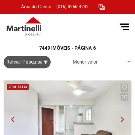
Área do Cliente
|
(016) 3965-4242
7449 IMÓVEIS - PÁGINA 6
Refinar Pesquisa
Cód.
51113