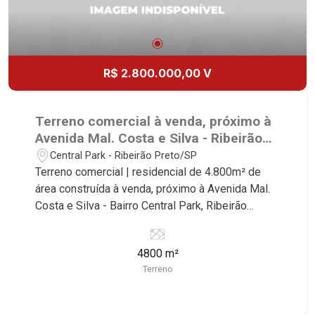
R$ 2.800.000,00 V
Terreno comercial à venda, próximo à
Avenida Mal. Costa e Silva - Ribeirão
Preto/SP.
Central Park - Ribeirão Preto/SP
Terreno comercial | residencial de 4.800m² de
área construída à venda, próximo à Avenida Mal.
Costa e Silva - Bairro Central Park, Ribeirão
Preto/SP. Conheça as características deste
imóvel que a Martinelli Imobiliária selecionou
4800 m²
para você: - 4.800m² de área terreno - Projeto
Terreno
aprovado de 96 apartamentos de uma vaga com
área de lazer Martinelli Imobiliária - excelência
absoluta no mercado imobiliário de Ribeirão