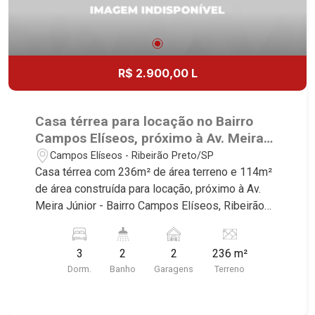
R$ 2.900,00 L
Casa térrea para locação no Bairro
Campos Elíseos, próximo à Av. Meira
Júnior - Ribeirão Preto/SP.
Campos Elíseos - Ribeirão Preto/SP
Casa térrea com 236m² de área terreno e 114m²
de área construída para locação, próximo à Av.
Meira Júnior - Bairro Campos Elíseos, Ribeirão
Preto/SP. Conheça as características deste
imóvel que a Martinelli Imobiliária selecionou
3
2
2
236 m²
para você: - 236m² de área terreno e 114m² de
Dorm.
Banho
Garagens
Terreno
área construída - 3 dormitórios - Banheiro social -
Sala 2 ambientes - Cozinha planejada - Área de
serviço - Quintal - Corredor lateral - 2 vagas