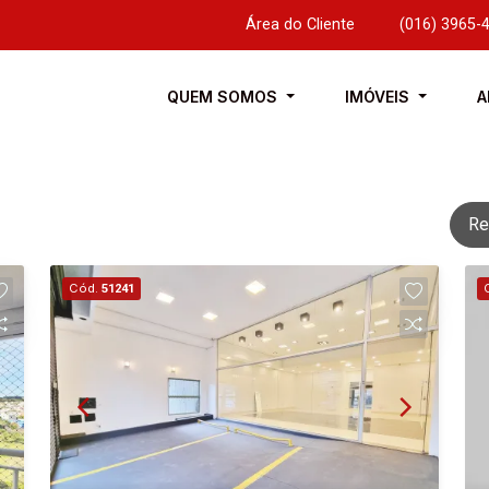
Área do Cliente
|
(016) 3965-
QUEM SOMOS
IMÓVEIS
A
Re
Cód.
51241