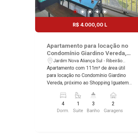
R$ 4.000,00 L
Apartamento para locação no
Condomínio Giardino Vereda,
próximo ao Shopping Iguatemi
Jardim Nova Aliança Sul - Ribeirão
- Ribeirão Preto/SP.
Preto/SP
Apartamento com 111m² de área útil
para locação no Condomínio Giardino
Vereda, próximo ao Shopping Iguatemi
- Bairro Jardim Nova Aliança Sul,
Ribeirão Preto/SP. Conheça as
4
1
3
2
características deste imóvel que a
Dorm.
Suite
Banho
Garagens
Martinelli Imobiliária selecionou para
você: - 111m² de área útil - 4
dormitórios sendo 1 suíte com
armários e ar-condicionado - Banheiro