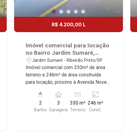
R$ 4.200,00 L
Imóvel comercial para locação
no Bairro Jardim Sumaré,
próximo à Avenida Nove de
Jardim Sumaré - Ribeirão Preto/SP
Julho - Ribeirão Preto/SP.
Imóvel comercial com 330m² de área
terreno e 246m² de área construída
para locação, próximo à Avenida Nove
de Julho - Bairro Jardim Sumaré,
Ribeirão Preto/SP. Conheça as
2
3
330 m²
246 m²
características deste imóvel que a
Banho
Garagens
Terreno
Const.
Martinelli Imobiliária selecionou para
você: - 330m² de área terreno e 246m²
de área construída - Salão - 2 WCs
sendo 1 adaptado - Copa - Iluminação -