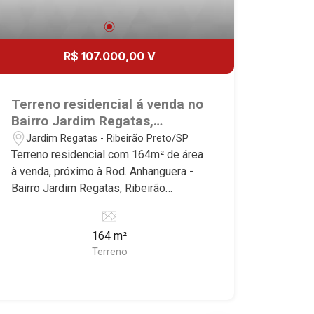
R$ 107.000,00 V
Terreno residencial á venda no
Bairro Jardim Regatas,
próximo à Rod. Anhanguera -
Jardim Regatas - Ribeirão Preto/SP
Ribeirão Preto/SP.
Terreno residencial com 164m² de área
à venda, próximo à Rod. Anhanguera -
Bairro Jardim Regatas, Ribeirão
Preto/SP. Conheça as características
deste imóvel que a Martinelli
164 m²
Imobiliária selecionou para você: -
Terreno
164m² de área terreno - Plano Martinelli
Imobiliária - excelência absoluta no
mercado imobiliário de Ribeirão Preto.
Referência em imóveis de alto padrão,