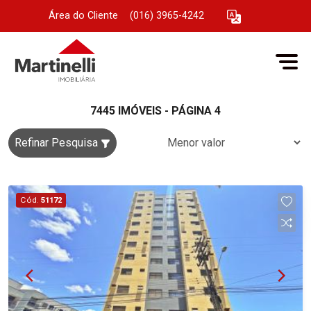
Área do Cliente
|
(016) 3965-4242
7445 IMÓVEIS - PÁGINA 4
Refinar Pesquisa
Cód.
51172