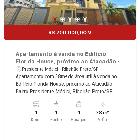
R$ 200.000,00 V
Apartamento à venda no Edifício
Florida House, próximo ao Atacadão -
Ribeirão Preto/SP.
Presidente Médici - Ribeirão Preto/SP
Apartamento com 38m² de área útil à venda no
Edifício Florida House, próximo ao Atacadão -
Bairro Presidente Médici, Ribeirão Preto/SP.
Conheça as características deste imóvel que a
Martinelli Imobiliária selecionou para você: -
1
1
1
38 m²
38m² de área útil - 1 dormitório com armário -
Dorm.
Banho
Garagem
A. Útil
Banheiro social - Sala 2 ambientes - Cozinha
plnajeada - Área de serviço - 1 vaga Martinelli
Imobiliária - excelência absoluta no mercado