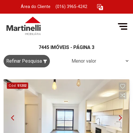
Área do Cliente
|
(016) 3965-4242
7445 IMÓVEIS - PÁGINA 3
Refinar Pesquisa
Cód.
51202