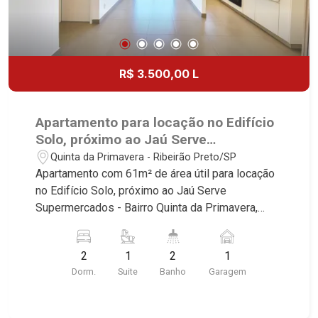
R$ 3.500,00 L
Apartamento para locação no Edifício
Solo, próximo ao Jaú Serve
Supermercados - Ribeirão Preto/SP.
Quinta da Primavera - Ribeirão Preto/SP
Apartamento com 61m² de área útil para locação
no Edifício Solo, próximo ao Jaú Serve
Supermercados - Bairro Quinta da Primavera,
Ribeirão Preto/SP. Conheça as características
deste imóvel que a Martinelli Imobiliária
2
1
2
1
selecionou para você: - 61m² de área útil - 2
Dorm.
Suite
Banho
Garagem
dormitório com ar-condicionado sendo 1 com
armário e 1 suíte - Banheiro social - Sala 2
ambientes com ar-condicionado - Cozinha e área