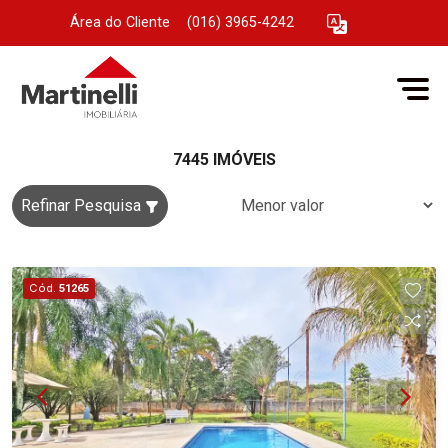
Área do Cliente
|
(016) 3965-4242
7445 IMÓVEIS
Refinar Pesquisa
Cód.
51265