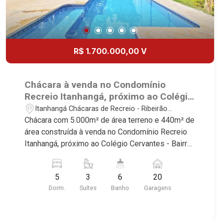
R$ 1.700.000,00 V
Chácara à venda no Condomínio
Recreio Itanhangá, próximo ao Colégio
Cervantes - Ribeirão Preto/SP.
Itanhangá Chácaras de Recreio - Ribeirão
Preto/SP
Chácara com 5.000m² de área terreno e 440m² de
área construída à venda no Condomínio Recreio
Itanhangá, próximo ao Colégio Cervantes - Bairro
Itanhangá Chácaras de Recreio, Ribeirão
Preto/SP. Conheça as características deste
5
3
6
20
imóvel que a Martinelli Imobiliária selecionou
Dorm.
Suítes
Banho
Garagens
para você: - 5.000m² de área terreno e 440m² de
área construída - 5 dormitórios, sendo 3 suítes e
2 com armários - Sala 2 ambientes - 2 cozinha