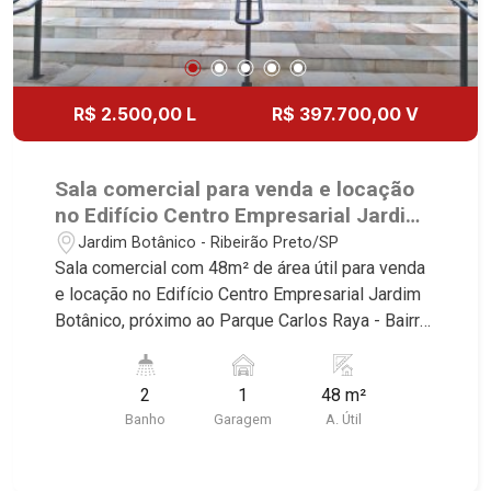
R$ 2.500,00 L
R$ 397.700,00 V
Sala comercial para venda e locação
no Edifício Centro Empresarial Jardim
Botânico, próximo ao Parque Carlos
Jardim Botânico - Ribeirão Preto/SP
Raya - Ribeirão Preto/SP.
Sala comercial com 48m² de área útil para venda
e locação no Edifício Centro Empresarial Jardim
Botânico, próximo ao Parque Carlos Raya - Bairro
Jardim Botânico, Ribeirão Preto/SP. Conheça as
características deste imóvel que a Martinelli
2
1
48 m²
Imobiliária selecionou para você: - 48m² de área
Banho
Garagem
A. Útil
útil - 2 WCs masculino e feminino - Copa - 1 vaga
Martinelli Imobiliária - excelência absoluta no
mercado imobiliário de Ribeirão Preto.