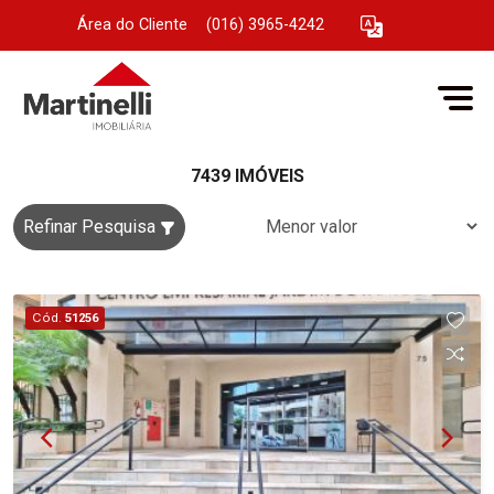
Área do Cliente
|
(016) 3965-4242
7439 IMÓVEIS
Refinar Pesquisa
Cód.
51256