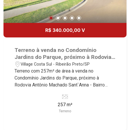
R$ 340.000,00 V
Terreno à venda no Condomínio
Jardins do Parque, próximo à Rodovia
Antônio Machado Sant`Anna - Ribeirão
Village Costa Sul - Ribeirão Preto/SP
Preto/SP.
Terreno com 257m² de área à venda no
Condomínio Jardins do Parque, próximo à
Rodovia Antônio Machado Sant`Anna - Bairro
Village Costa Sul, Ribeirão Preto/SP. Conheça as
características deste imóvel que a Martinelli
257 m²
Imobiliária selecionou para você: - 257m² de área
Terreno
terreno - Aclive - Condomínio fechado - Portaria
24hr Martinelli Imobiliária - excelência absoluta
no mercado imobiliário de Ribeirão Preto.