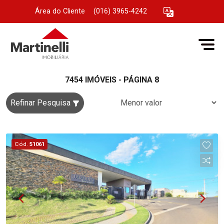
Área do Cliente
|
(016) 3965-4242
7454 IMÓVEIS - PÁGINA 8
Refinar Pesquisa
Cód.
51061