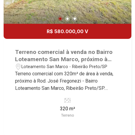
R$ 580.000,00 V
Terreno comercial à venda no Bairro
Loteamento San Marco, próximo à
Rod. José Fregonezi - Ribeirão
Loteamento San Marco - Ribeirão Preto/SP
Preto/SP.
Terreno comercial com 320m² de área à venda,
próximo à Rod. José Fregonezi - Bairro
Loteamento San Marco, Ribeirão Preto/SP.
Conheça as características deste imóvel que a
Martinelli Imobiliária selecionou para você: -
320 m²
320m² de área terreno - Plano Martinelli
Terreno
Imobiliária - excelência absoluta no mercado
imobiliário de Ribeirão Preto. Referência em
imóveis de alto padrão, somos especialistas na