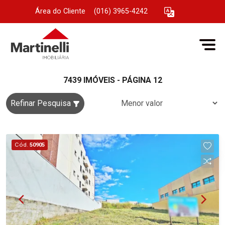
Área do Cliente
|
(016) 3965-4242
7439 IMÓVEIS - PÁGINA 12
Refinar Pesquisa
Cód.
50905