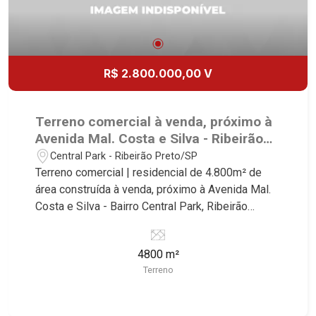
R$ 2.800.000,00 V
Terreno comercial à venda, próximo à
Avenida Mal. Costa e Silva - Ribeirão
Preto/SP.
Central Park - Ribeirão Preto/SP
Terreno comercial | residencial de 4.800m² de
área construída à venda, próximo à Avenida Mal.
Costa e Silva - Bairro Central Park, Ribeirão
Preto/SP. Conheça as características deste
imóvel que a Martinelli Imobiliária selecionou
4800 m²
para você: - 4.800m² de área terreno - Projeto
Terreno
aprovado de 96 apartamentos de uma vaga com
área de lazer Martinelli Imobiliária - excelência
absoluta no mercado imobiliário de Ribeirão