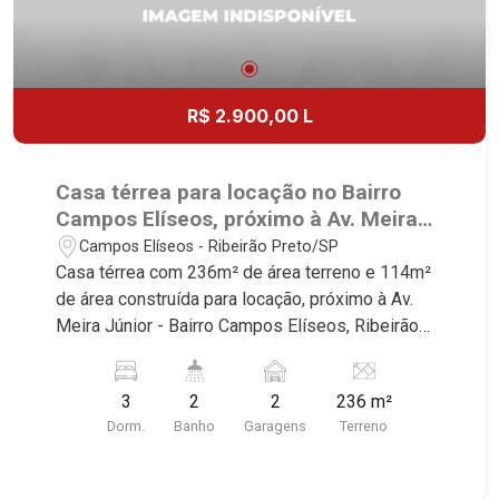
R$ 2.900,00 L
Casa térrea para locação no Bairro
Campos Elíseos, próximo à Av. Meira
Júnior - Ribeirão Preto/SP.
Campos Elíseos - Ribeirão Preto/SP
Casa térrea com 236m² de área terreno e 114m²
de área construída para locação, próximo à Av.
Meira Júnior - Bairro Campos Elíseos, Ribeirão
Preto/SP. Conheça as características deste
imóvel que a Martinelli Imobiliária selecionou
3
2
2
236 m²
para você: - 236m² de área terreno e 114m² de
Dorm.
Banho
Garagens
Terreno
área construída - 3 dormitórios - Banheiro social -
Sala 2 ambientes - Cozinha planejada - Área de
serviço - Quintal - Corredor lateral - 2 vagas