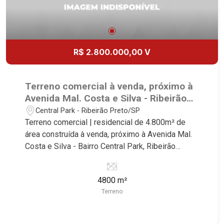
R$ 2.800.000,00 V
Terreno comercial à venda, próximo à
Avenida Mal. Costa e Silva - Ribeirão
Preto/SP.
Central Park - Ribeirão Preto/SP
Terreno comercial | residencial de 4.800m² de
área construída à venda, próximo à Avenida Mal.
Costa e Silva - Bairro Central Park, Ribeirão
Preto/SP. Conheça as características deste
imóvel que a Martinelli Imobiliária selecionou
4800 m²
para você: - 4.800m² de área terreno - Projeto
Terreno
aprovado de 96 apartamentos de uma vaga com
área de lazer Martinelli Imobiliária - excelência
absoluta no mercado imobiliário de Ribeirão