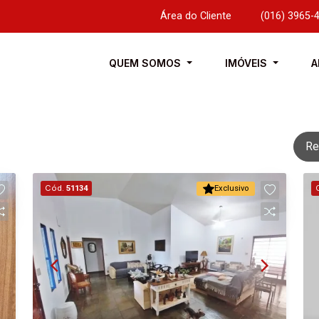
Área do Cliente
|
(016) 3965-
QUEM SOMOS
IMÓVEIS
A
Re
Cód.
51134
Exclusivo