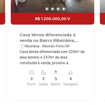
R$ 1.200.000,00 V
Casa térrea diferenciada à
venda no Bairro Ribeirânia,
próximo à Faculdade UNAERP -
Ribeirânia - Ribeirão Preto/SP
Ribeirão Preto/SP.
Casa térrea diferenciada com 520m² de
área terreno e 247m² de área
construída à venda, próximo à
Faculdade UNAERP - Bairro Ribeirânia,
Ribeirão Preto/SP. Conheça as
3
3
5
4
características deste imóvel que a
Dorm.
Suítes
Banho
Garagens
Martinelli Imobiliária selecionou para
você: - 520m² de área terreno e 247m²
de área construída - 3 suítes com
armários - Sala 3 ambientes - Escritório