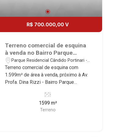
R$ 700.000,00 V
Terreno comercial de esquina
à venda no Bairro Parque
Residencial Cândido Portinari,
Parque Residencial Cândido Portinari -
próximo à Av. Profa. Dina Rizzi
Ribeirão Preto/SP
Terreno comercial de esquina com
- Ribeirão Preto/SP.
1.599m² de área à venda, próximo à Av.
Profa. Dina Rizzi - Bairro Parque
Residencial Cândido Portinari, Ribeirão
Preto/SP. Conheça as características
1599 m²
deste imóvel que a Martinelli
Terreno
Imobiliária selecionou para você: -
1.599m² de área terreno - Esquina
Martinelli Imobiliária - excelência
absoluta no mercado imobiliário de