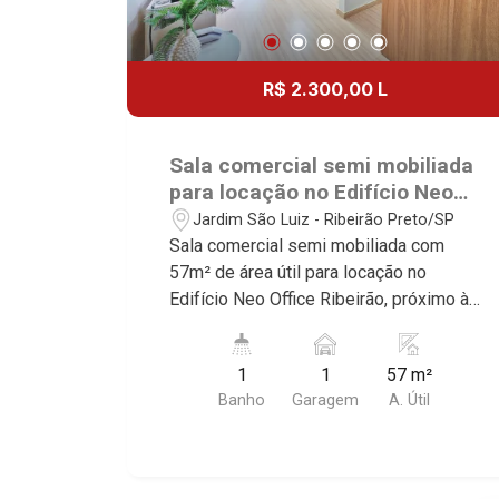
R$ 2.300,00 L
Sala comercial semi mobiliada
para locação no Edifício Neo
Office Ribeirão, próximo à Av.
Jardim São Luiz - Ribeirão Preto/SP
Prof. João Fiúsa - Ribeirão
Sala comercial semi mobiliada com
Preto/SP.
57m² de área útil para locação no
Edifício Neo Office Ribeirão, próximo à
Av. Prof. João Fiúsa - Bairro Jardim São
Luiz, Ribeirão Preto/SP. Conheça as
1
1
57 m²
características deste imóvel que a
Banho
Garagem
A. Útil
Martinelli Imobiliária selecionou para
você: - 57m² de área útil - 1 WC - 1
vaga Martinelli Imobiliária - excelência
absoluta no mercado imobiliário de