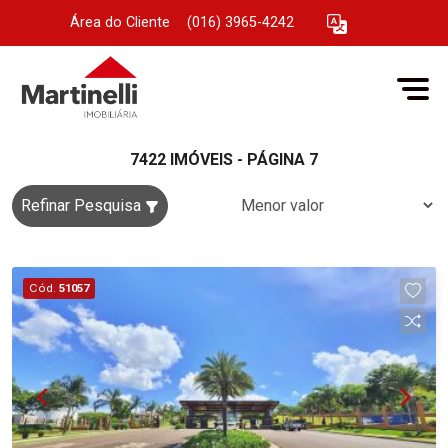
Área do Cliente
|
(016) 3965-4242
7422 IMÓVEIS - PÁGINA 7
Refinar Pesquisa
Cód.
51057