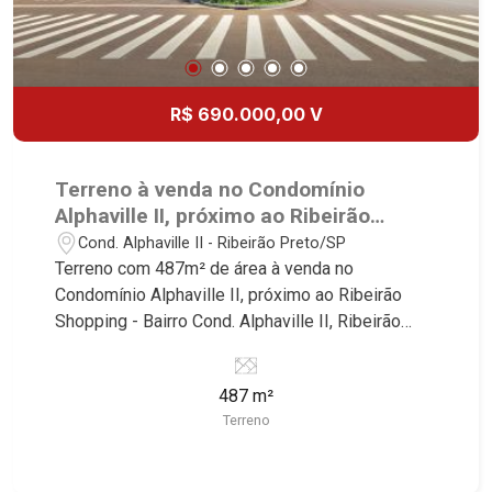
R$ 690.000,00 V
Terreno à venda no Condomínio
Alphaville II, próximo ao Ribeirão
Shopping - Ribeirão Preto/SP.
Cond. Alphaville II - Ribeirão Preto/SP
Terreno com 487m² de área à venda no
Condomínio Alphaville II, próximo ao Ribeirão
Shopping - Bairro Cond. Alphaville II, Ribeirão
Preto/SP. Conheça as características deste
imóvel que a Martinelli Imobiliária selecionou
487 m²
para você: - 487m² de área terreno - Declive -
Terreno
Condomínio fechado - Portaria 24ht - Alto padrão
Martinelli Imobiliária - excelência absoluta no
mercado imobiliário de Ribeirão Preto.