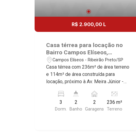
R$ 2.900,00 L
Casa térrea para locação no
Bairro Campos Elíseos,
próximo à Av. Meira Júnior -
Campos Elíseos - Ribeirão Preto/SP
Ribeirão Preto/SP.
Casa térrea com 236m² de área terreno
e 114m² de área construída para
locação, próximo à Av. Meira Júnior -
Bairro Campos Elíseos, Ribeirão
Preto/SP. Conheça as características
3
2
2
236 m²
deste imóvel que a Martinelli
Dorm.
Banho
Garagens
Terreno
Imobiliária selecionou para você: -
236m² de área terreno e 114m² de área
construída - 3 dormitórios - Banheiro
social - Sala 2 ambientes - Cozinha