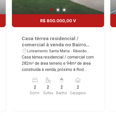
R$ 800.000,00 V
Casa térrea residencial /
comercial à venda no Bairro
Loteamento Santa Marta,
Loteamento Santa Marta - Ribeirão
próximo à Rod. José Fregonezi
Preto/SP
Casa térrea residencial / comercial com
- Ribeirão Preto/SP.
282m² de área terreno e 94m² de área
construída à venda, próximo à Rod.
José Fregonezi - Bairro Loteamento
Santa Marta, Ribeirão Preto/SP.
2
2
2
2
Conheça as características deste
Dorm.
Suítes
Banho
Garagens
imóvel que a Martinelli Imobiliária
selecionou para você: - 282m² de área
terreno e 94m² de área construída - 2
suítes - Sala 2 ambientes - Cozinha -