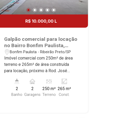
R$ 10.000,00 L
Galpão comercial para locação
no Bairro Bonfim Paulista,
próximo à Rod. José Fregonezi
Bonfim Paulista - Ribeirão Preto/SP
- Ribeirão Preto/SP.
Imóvel comercial com 250m² de área
terreno e 265m² de área construída
para locação, próximo à Rod. José
Fregonezi - Bairro Bonfim Paulista,
Ribeirão Preto/SP. Conheça as
2
2
250 m²
265 m²
características deste imóvel que a
Banho
Garagens
Terreno
Const.
Martinelli Imobiliária selecionou para
você: - 250m² de área terreno e 265m²
de área construída - WC masculino e
feminino - Cozinha - Pé direito alto 8m²