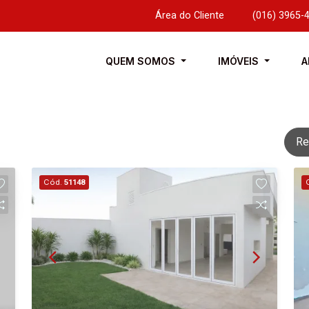
Área do Cliente
|
(016) 3965-
QUEM SOMOS
IMÓVEIS
A
Re
Cód.
51148