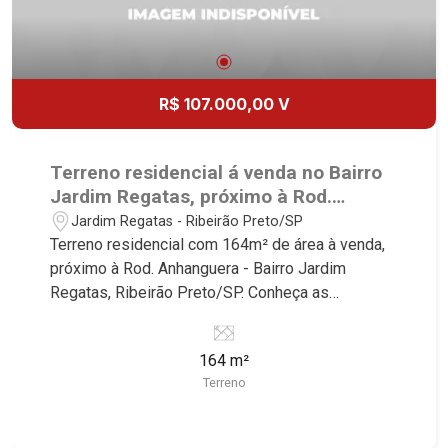
R$ 107.000,00 V
Terreno residencial á venda no Bairro
Jardim Regatas, próximo à Rod.
Anhanguera - Ribeirão Preto/SP.
Jardim Regatas - Ribeirão Preto/SP
Terreno residencial com 164m² de área à venda,
próximo à Rod. Anhanguera - Bairro Jardim
Regatas, Ribeirão Preto/SP. Conheça as
características deste imóvel que a Martinelli
Imobiliária selecionou para você: - 164m² de área
164 m²
terreno - Plano Martinelli Imobiliária - excelência
Terreno
absoluta no mercado imobiliário de Ribeirão
Preto. Referência em imóveis de alto padrão,
somos especialistas na venda e locação de