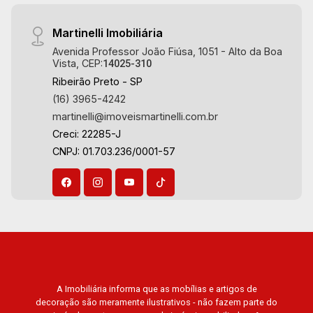
Martinelli Imobiliária
Avenida Professor João Fiúsa, 1051 - Alto da Boa
Vista, CEP:
14025-310
Ribeirão Preto - SP
(16) 3965-4242
martinelli@imoveismartinelli.com.br
Creci: 22285-J
CNPJ: 01.703.236/0001-57
A Imobiliária informa que as mobílias e artigos de
decoração são meramente ilustrativos - não fazem parte do