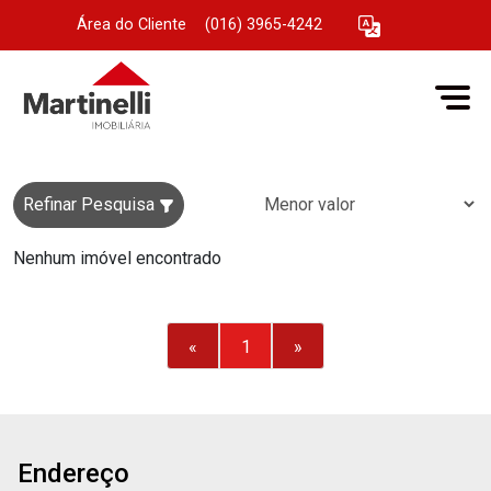
Área do Cliente
|
(016) 3965-4242
Refinar Pesquisa
Nenhum imóvel encontrado
«
1
»
Endereço