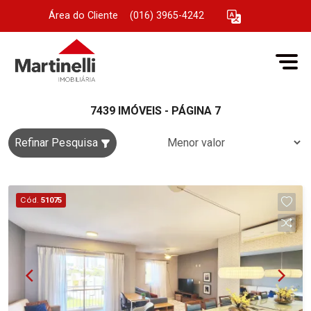
Área do Cliente
|
(016) 3965-4242
7439 IMÓVEIS - PÁGINA 7
Refinar Pesquisa
Cód.
51075