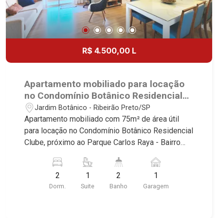
R$ 4.500,00 L
Apartamento mobiliado para locação
no Condomínio Botânico Residencial
Clube, próximo ao Parque Carlos Raya
Jardim Botânico - Ribeirão Preto/SP
- Ribeirão Preto/SP.
Apartamento mobiliado com 75m² de área útil
para locação no Condomínio Botânico Residencial
Clube, próximo ao Parque Carlos Raya - Bairro
Jardim Botânico, Ribeirão Preto/SP. Conheça as
características deste imóvel que a Martinelli
2
1
2
1
Imobiliária selecionou para você: - 75m² de área
Dorm.
Suite
Banho
Garagem
útil - 2 dormitórios com armários e ar-
condicionado sendo 1 suíte - Banheiro social -
Sala 2 ambientes com ar-condicionado - Cozinha