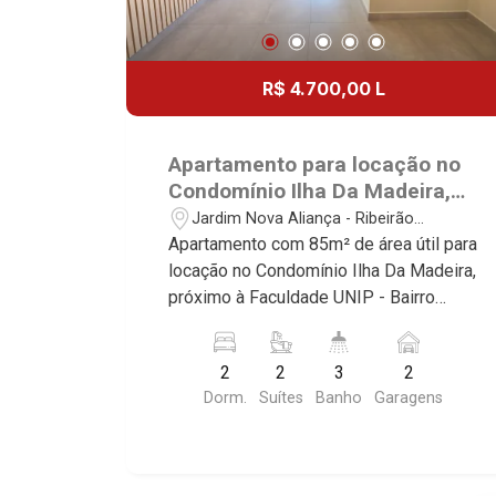
R$ 4.700,00 L
Apartamento para locação no
Condomínio Ilha Da Madeira,
próximo à Faculdade UNIP -
Jardim Nova Aliança - Ribeirão
Ribeirão Preto/SP.
Preto/SP
Apartamento com 85m² de área útil para
locação no Condomínio Ilha Da Madeira,
próximo à Faculdade UNIP - Bairro
Jardim Nova Aliança, Ribeirão Preto/SP.
Conheça as características deste
2
2
3
2
imóvel que a Martinelli Imobiliária
Dorm.
Suítes
Banho
Garagens
selecionou para você: - 85m² de área
útil - 2 suítes com armários e ar-
condicionado - Lavabo - Sala 2
ambientes - Cozinha e área de serviço