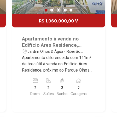
R$ 1.060.000,00 V
Apartamento à venda no
Edifício Ares Residence,
próximo ao Parque Olhos
Jardim Olhos D`Água - Ribeirão
D`água - Ribeirão Preto/SP.
Preto/SP
Apartamento diferenciado com 111m²
de área útil à venda no Edifício Ares
Residence, próximo ao Parque Olhos
D`água - Bairro Jardim Olhos D`água,
Ribeirão Preto/SP. Conheça as
2
2
3
2
características deste imóvel que a
Dorm.
Suítes
Banho
Garagens
Martinelli Imobiliária selecionou para
você: - 111m² de área útil - 2 suítes
com armários e ar-condicionado - Sala
2 ambientes - Lavabo - Cozinha e área