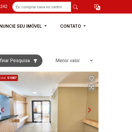
4242
NUNCIE SEU IMÓVEL
CONTATO
finar Pesquisa
Cód.
51087