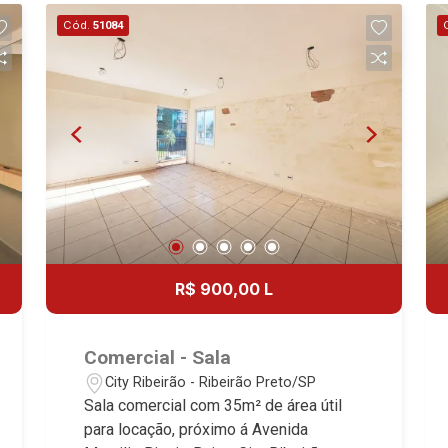
de serviço planejadas - Varanda
Cód.
51084
gourmet com churrasqueira - Iluminação
- 2 vagas - Alto padrão Martinelli
Imobiliária - excelência absoluta no
mercado imobiliário de Ribeirão Preto.
Referência em imóveis de alto padrão,
somos especialistas na venda e
locação de apartamentos nos
condomínios mais desejados da Zona
Sul, reconhecidos por sua segurança,
infraestrutura completa e qualidade de
vida incomparável. Atuamos nos
R$ 900,00 L
empreendimentos de maior prestígio
da região, incluindo: Marquises Park,
Les Alpes Residence, Porto Búzios,
Comercial - Sala
Sequóia, Blue Diamond, Mirante do Ipê,
City Ribeirão - Ribeirão Preto/SP
Hype, Grand Privilège, Grand Raya,
Sala comercial com 35m² de área útil
Grand Paysage, Praças do Sul, Uber
para locação, próximo á Avenida
Miró, Uber Corbusier, Le Monde Parc,