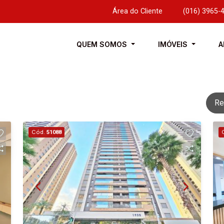
Área do Cliente
|
(016) 3965-
QUEM SOMOS
IMÓVEIS
A
Re
Cód.
51088