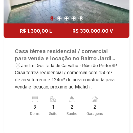
R$ 1.300,00 L
R$ 330.000,00 V
Casa térrea residencial / comercial
para venda e locação no Bairro Jardim
Diva Tarlá de Carvalho, próximo ao
Jardim Diva Tarlá de Carvalho - Ribeirão Preto/SP
Mialich Supermercados - Ribeirão
Casa térrea residencial / comercial com 150m²
Preto/SP.
de área terreno e 124m² de área construída para
venda e locação, próximo ao Mialich
Supermercados - Bairro Jardim Diva Tarlá de
Carvalho, Ribeirão Preto/SP. Conheça as
3
1
2
2
características deste imóvel que a Martinelli
Dorm.
Suite
Banho
Garagens
Imobiliária selecionou para você: - 150m² de área
terreno e 124m² de área construída - 3
dormitórios sendo 2 com guarda-roupas e 1 suíte