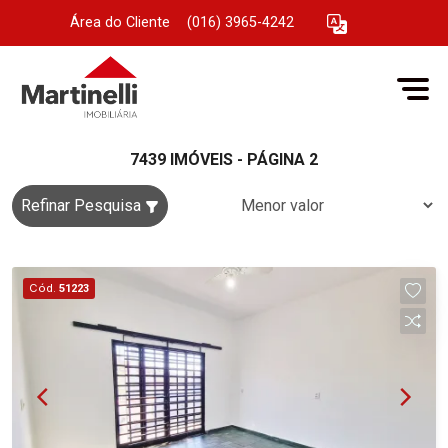
Área do Cliente
|
(016) 3965-4242
7439 IMÓVEIS - PÁGINA 2
Refinar Pesquisa
Cód.
51223